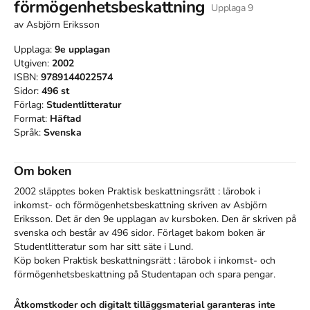
förmögenhetsbeskattning
Upplaga
9
av
Asbjörn Eriksson
Upplaga:
9e
upplagan
Utgiven:
2002
ISBN:
9789144022574
Sidor:
496
st
Förlag:
Studentlitteratur
Format:
Häftad
Språk:
Svenska
Om boken
2002 släpptes boken Praktisk beskattningsrätt : lärobok i
inkomst- och förmögenhetsbeskattning
skriven av
Asbjörn
Eriksson
.
Det är den 9e upplagan av kursboken.
Den
är skriven på
svenska
och består av 496 sidor
.
Förlaget bakom boken är
Studentlitteratur
som har sitt säte i Lund
.
Köp boken
Praktisk beskattningsrätt : lärobok i inkomst- och
förmögenhetsbeskattning
på Studentapan och spara
pengar
.
Åtkomstkoder och digitalt tilläggsmaterial garanteras inte