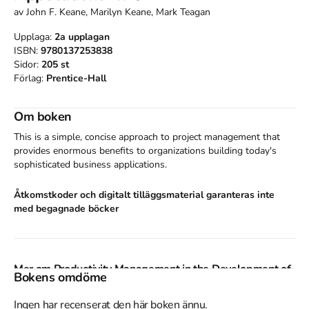
av
John F. Keane, Marilyn Keane, Mark Teagan
Upplaga:
2a
upplagan
ISBN:
9780137253838
Sidor:
205
st
Förlag:
Prentice-Hall
Om boken
This is a simple, concise approach to project management that 
provides enormous benefits to organizations building today's 
sophisticated business applications.
Åtkomstkoder och digitalt tilläggsmaterial garanteras inte
med begagnade böcker
Mer om Productivity Management in the Development of
Bokens omdöme
Computer Applications
Ingen har recenserat den här boken ännu.
Productivity Management in the Development of Computer