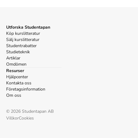
Keane JF, Keane M, Teagan M. Productivity Management
in the Development of Computer Applications. 2:a uppl.
Prentice-Hall;
Utforska Studentapan
Köp kurslitteratur
Sälj kurslitteratur
Studentrabatter
Studieteknik
Artiklar
Omdömen
Resurser
Hjälpcenter
Kontakta oss
Företagsinformation
Om oss
©
2026
Studentapan AB
Villkor
Cookies