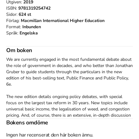
Utgiven:
2019
ISBN:
9781319254742
Sidor:
624
st
Förlag:
Macmillan International Higher Education
Format:
Inbunden
Språk:
Engelska
Om boken
We are currently engaged in the most fundamental debate about 
the role of government in decades, and who better than Jonathan 
Gruber to guide students through the particulars in the new 
edition of his best-selling text, Public Finance and Public Policy, 
6e.

The new edition details ongoing policy debates, with special 
focus on the largest tax reform in 30 years. New topics include

universal basic income, the legalisation of weed, and congestion 
pricing. And, of course, there is an extensive, in-depth discussion 
of the debate over health care

Bokens omdöme
At the heart of this new edition is the author’s belief that at no 
Ingen har recenserat den här boken ännu.