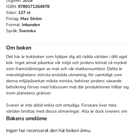
Utgiven:
2019
ISBN:
9789171264978
Sidor:
127
st
Förlag:
Max Ström
Format:
Inbunden
Språk:
Svenska
Om boken
Det här är kokboken som hjälper dig att rädda världen i ditt eget 
kök. Inget annat påverkar vår miljö och jordens klimat så mycket 
som framställningen av mat och vår matkonsumtion. Detta är 
mänsklighetens största enskilda utmaning, för samtidigt som 
denna miljöpåverkan måste minska, behöver jordens växande 
befolkning förses med hälsosam mat där produktionen håller sig 
inom planetens gränser.

Svaren är inte alltid enkla och entydiga. Forskare över hela 
världen brottas med dessa utmaningar. Alla är dock överens om 
att det finns enormt mycket som går att göra hemma i köket – 
Bokens omdöme
det är där som den egna förändringsresan måste börja.

Ingen har recenserat den här boken ännu.
Denna kompakta version presenterar mer än femtio recept på 