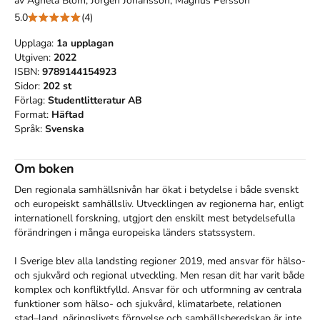
av
Agneta Blom, Jörgen Johansson, Magnus Persson
5.0
(4)
Upplaga:
1a
upplagan
Utgiven:
2022
ISBN:
9789144154923
Sidor:
202
st
Förlag:
Studentlitteratur AB
Format:
Häftad
Språk:
Svenska
Om boken
Den regionala samhällsnivån har ökat i betydelse i både svenskt 
och europeiskt samhällsliv. Utvecklingen av regionerna har, enligt 
internationell forskning, utgjort den enskilt mest betydelsefulla 
förändringen i många europeiska länders statssystem. 

I Sverige blev alla landsting regioner 2019, med ansvar för hälso- 
och sjukvård och regional utveckling. Men resan dit har varit både 
komplex och konfliktfylld. Ansvar för och utformning av centrala 
funktioner som hälso- och sjukvård, klimatarbete, relationen 
stad–land, näringslivets förnyelse och samhälls­­beredskap är inte 