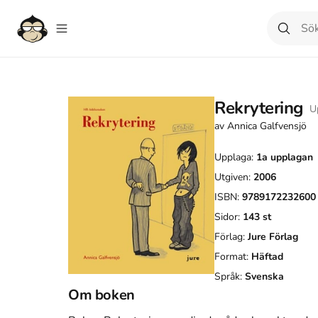
Rekrytering
U
av
Annica Galfvensjö
Upplaga:
1a
upplagan
Utgiven:
2006
ISBN:
9789172232600
Sidor:
143
st
Förlag:
Jure Förlag
Format:
Häftad
Språk:
Svenska
Om boken