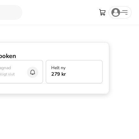
boken
agnad
Helt ny
279 kr
älligt slut