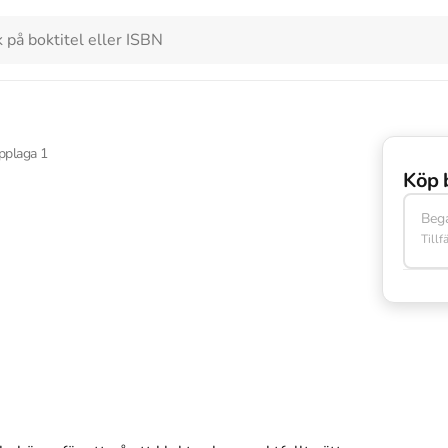
pplaga
1
Köp 
Beg
Tillf