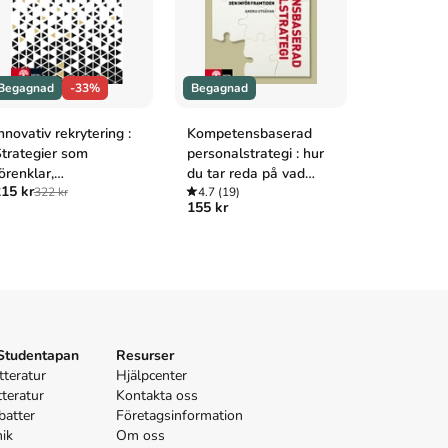
Begagnad
-33%
Begagnad
Begagnad
nnovativ rekrytering :
Kompetensbaserad
Kompeten
trategier som
personalstrategi : hur
rekrytering
örenklar,
du tar reda på vad
intervjute
15 kr
ffektiviserar och
322 kr
organisationen
4.7
(19)
testning
4.9
(8)
155 kr
215 kr
393 
nspir
behöver, bemannar
den rätt och utvecklar
den inför framtiden
 Studentapan
Resurser
tteratur
Hjälpcenter
tteratur
Kontakta oss
batter
Företagsinformation
nik
Om oss