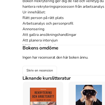
Boken Rekrytering ger dig de råd och verktyg du b
hantera rekryteringsprocessen från arbetsanalys t
Ur innehållet:

Rätt person på rätt plats

Arbetsanalys och personprofil

Annonsering

Att gallra ansökningshandlingar

Att planera intervjun

Miljön under intervjun

Bokens omdöme
Intervjuteknik

Utvärdering av intervjun

Ingen har recenserat den här boken ännu.
Introduktion

HR-biblioteket är en serie böcker skrivna för dig 
Skriv en recension
chef den kunskap och de handfasta redskap som du
Liknande kurslitteratur
verksamhetens mål. Författaren Annica Galfvensj
med människor och organisationer i olika befattni
bilaga med mallar som innehåller konkreta frågor
innehåll.