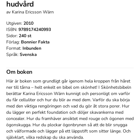
hudvård
av
Karina Ericsson Wärn
Utgiven:
2010
ISBN:
9789174240993
Sidor:
240
st
Förlag:
Bonnier Fakta
Format:
Inbunden
Språk:
Svenska
Om boken
Här är boken som grundligt går igenom hela kroppen från håret 
ner till tårna – helt enkelt en bibel om skönhet! I Skönhetsbibeln 
berättar Karina Ericsson Wärn kunnigt och personligt om varför 
du får celluliter och hur du blir av med dem. Varför du ska börja 
med den viktiga rengöringen och vad du gör åt stora porer. Hur 
du lägger en perfekt foundation och döljer skavankerna med 
concealer. Hur du framhäver ansiktet med rouge och ögonen med 
ögonskugga. Hur du plockar ögonbrynen så att de blir snygga 
och välformade och lägger på ett läppstift som sitter länge. Och 
självklart, vilka redskap du ska använda.
