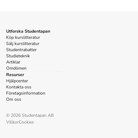
Oxford
Mets, Arvo,
Tallinns stenar
(Bokförlaget Faethon, 2021).
APA
Mets, A. (2021).
Tallinns stenar
. Bokförlaget Faethon.
Vancouver
Utforska Studentapan
Mets A. Tallinns stenar. Bokförlaget Faethon; 2021.
Köp kurslitteratur
Sälj kurslitteratur
Studentrabatter
Studieteknik
Artiklar
Omdömen
Resurser
Hjälpcenter
Kontakta oss
Företagsinformation
Om oss
©
2026
Studentapan AB
Villkor
Cookies