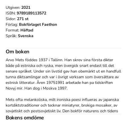
Utgiven:
2021
ISBN:
9789189113572
Sidor:
271
st
Förlag:
Bokförlaget Faethon
Format:
Häftad
Språk:
Svenska
Om boken
Arvo Mets föddes 1937 i Tallinn. Han skrev sina första dikter 
både på estniska och ryska, men övergick snart endast till det 
senare språket. Under sin livstid gav han obemärkt ut en handfull 
tunna diktsamlingar och var i övrigt verksam som översättare av 
estnisk litteratur. Åren 19751991 arbetade han pa tidskriften 
Novyj mir. Han dog i Moskva 1997.

Mets ofta melankoliska, milt ironiska poesi influeras av japanska 
kortdiktstraditioner och tecknar miniatyrer, brokiga mosaiker, av 
sovjetiskt och postsovjetiskt liv. Den bokför naturens och tidens 
skiften, fångar daggdroppar och speglar kosmos. Dikternas 
Bokens omdöme
förtätning och konsekvens saknar motstycke i den moderna ryska 