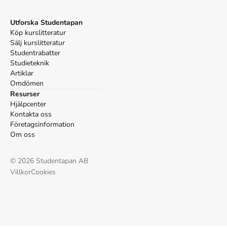
APA
riksförbund, S. trafikutbildares, & riksförbund, S.
trafikskolors. (2023).
Utforska Studentapan
Taxiförarlegitimation
(1:a uppl.). STR
Service AB.
Köp kurslitteratur
Vancouver
Sälj kurslitteratur
Studentrabatter
riksförbund S trafikutbildares, riksförbund S trafikskolors.
Studieteknik
Taxiförarlegitimation. 1:a uppl. STR Service AB; 2023.
Artiklar
Omdömen
Resurser
Hjälpcenter
Kontakta oss
Företagsinformation
Om oss
©
2026
Studentapan AB
Villkor
Cookies