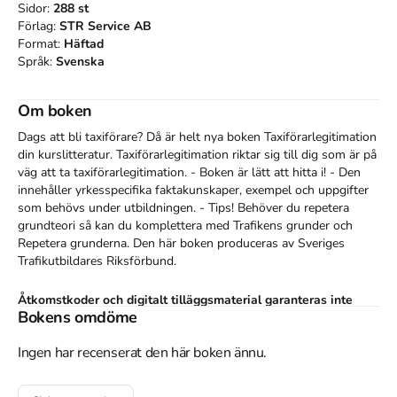
Sidor:
288
st
Förlag:
STR Service AB
Format:
Häftad
Språk:
Svenska
Om boken
Dags att bli taxiförare? Då är helt nya boken Taxiförarlegitimation 
din kurslitteratur. Taxiförarlegitimation riktar sig till dig som är på 
väg att ta taxiförarlegitimation. - Boken är lätt att hitta i! - Den 
innehåller yrkesspecifika faktakunskaper, exempel och uppgifter 
som behövs under utbildningen. - Tips! Behöver du repetera 
grundteori så kan du komplettera med Trafikens grunder och 
Repetera grunderna. Den här boken produceras av Sveriges 
Trafikutbildares Riksförbund.
Åtkomstkoder och digitalt tilläggsmaterial garanteras inte
Bokens omdöme
med begagnade böcker
Ingen har recenserat den här boken ännu.
Mer om Taxiförarlegitimation (2023)