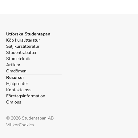
Övrigt
Övrigt
Referera till
Testing for language teachers
(Upplaga
2
)
Harvard
Hughes, A. (2003).
Testing for language teachers
. 2:a
Utforska Studentapan
uppl. ; Cambridge University Press.
Köp kurslitteratur
Oxford
Sälj kurslitteratur
Hughes, Arthur,
Testing for language teachers
, 2 uppl. (;
Studentrabatter
Cambridge University Press, 2003).
Studieteknik
APA
Artiklar
Hughes, A. (2003).
Omdömen
Testing for language teachers
(2:a
uppl.). ; Cambridge University Press.
Resurser
Vancouver
Hjälpcenter
Kontakta oss
Hughes A. Testing for language teachers. 2:a uppl. ;
Företagsinformation
Cambridge University Press; 2003.
Om oss
©
2026
Studentapan AB
Villkor
Cookies