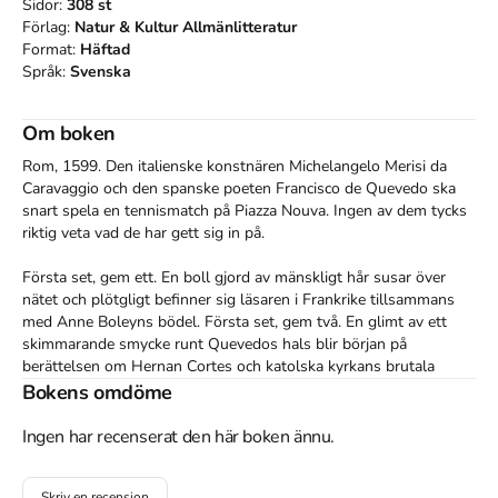
Sidor:
308
st
Förlag:
Natur & Kultur Allmänlitteratur
Format:
Häftad
Språk:
Svenska
Om boken
Rom, 1599. Den italienske konstnären Michelangelo Merisi da 
Caravaggio och den spanske poeten Francisco de Quevedo ska 
snart spela en tennismatch på Piazza Nouva. Ingen av dem tycks 
riktig veta vad de har gett sig in på.

Första set, gem ett. En boll gjord av mänskligt hår susar över 
nätet och plötgligt befinner sig läsaren i Frankrike tillsammans 
med Anne Boleyns bödel. Första set, gem två. En glimt av ett 
skimmarande smycke runt Quevedos hals blir början på 
berättelsen om Hernan Cortes och katolska kyrkans brutala 
erövring av Mexico. 

Bokens omdöme
Allt eftersom berättandet pendlar mellan tennisbanan och 
Ingen har recenserat den här boken ännu.
världen bortom den, nystar Enrigue upp en besynnerlig historia 
om barockens Europa, koloniseringen av den nya världen, våld 
Skriv en recension