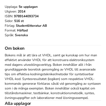
Upplaga:
5e
upplagan
Utgiven:
2014
ISBN:
9789144093734
Sidor:
516
st
Förlag:
Studentlitteratur AB
Format:
Häftad
Språk:
Svenska
Om boken
Bokens mål är att lära ut VHDL, samt ge kunskap om hur man 
effektivt använder VHDL för att konstruera elektroniksystem 
med dagens utvecklingsverktyg. Boken innehåller allt i från 
grundläggande teoretisk genomgång av VHDL till avancerade 
tips om effektiva kodningstekniker/metoder för syntetiserbar 
VHDL-kod. Syntesresultatet (logiken) som respektive VHDL-
kommando genererar förklaras såväl vid genomgång av syntaxen 
som i de många exemplen. Boken innehåller också kapitel om 
tillståndsmaskiner, testbänkar, konstruktionsmetodik, syntes, 
övningsuppgifter och laborationer med lösningsexempel.

Alla upplagor