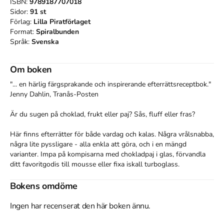
ISBN:
9789187707018
Sidor:
91
st
Förlag:
Lilla Piratförlaget
Format:
Spiralbunden
Språk:
Svenska
Om boken
"... en härlig färgsprakande och inspirerande efterrättsreceptbok."

Jenny Dahlin, Tranås-Posten

Är du sugen på choklad, frukt eller paj? Sås, fluff eller fras?

Här finns efterrätter för både vardag och kalas. Några vrålsnabba, 
några lite pyssligare - alla enkla att göra, och i en mängd 
varianter. Impa på kompisarna med chokladpaj i glas, förvandla 
ditt favoritgodis till mousse eller fixa iskall turboglass. 

Efterrätt är alltid rätt!

Bokens omdöme
Med sina populära och inbjudande kokböcker harJohanna 
Ingen har recenserat den här boken ännu.
Westman fått många av Sveriges barn att koka spaghetti, vispa 