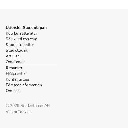
Ltd.
Oxford
Wood, Graeme,
Way of the Strangers
(Penguin Books
Ltd, 2018).
Utforska Studentapan
APA
Köp kurslitteratur
Wood, G. (2018).
Way of the Strangers
. Penguin Books
Sälj kurslitteratur
Ltd.
Studentrabatter
Vancouver
Studieteknik
Wood G. Way of the Strangers. Penguin Books Ltd;
Artiklar
2018.
Omdömen
Resurser
Hjälpcenter
Kontakta oss
Företagsinformation
Om oss
©
2026
Studentapan AB
Villkor
Cookies