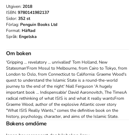
Utgiven:
2018
ISBN:
9780141982137
Sidor:
352
st
Förlag:
Penguin Books Ltd
Format:
Häftad
Språk:
Engelska
Om boken
'Gripping ... revelatory ... unrivalled' Tom Holland, New 
Statesman'From Mosul to Melbourne, from Cairo to Tokyo, from 
London to Oslo, from Connecticut to California: Graeme Wood's 
quest to understand the Islamic State is a round-the-world 
journey to the end of the night' Niall Ferguson 'A hugely 
important book ... Indispensable' David Aaronovitch, The TimesA 
radical rethinking of what ISIS is and what it really wantsFrom 
Graeme Wood, author of the explosive Atlantic cover story 
"What ISIS Really Wants," comes the definitive book on the 
history, psychology, character, and aims of the Islamic State. 
Based on Wood's unprecedented access to supporters, recruiters, 
Bokens omdöme
and high-ranking members of the most infamous jihadist group 
in the world, The Way of the Strangers is a riveting, fast-paced 