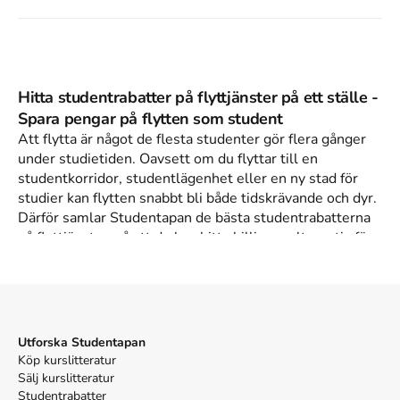
Hitta studentrabatter på flyttjänster på ett ställe -
Spara pengar på flytten som student
Att flytta är något de flesta studenter gör flera gånger
under studietiden. Oavsett om du flyttar till en
studentkorridor, studentlägenhet eller en ny stad för
studier kan flytten snabbt bli både tidskrävande och dyr.
Därför samlar Studentapan de bästa studentrabatterna
på flyttjänster, så att du kan hitta billigare alternativ för
flytthjälp, flyttbil och andra praktiska tjänster när det är
dags att byta bostad.
Många studenter letar efter
billig flytthjälp,
studentrabatt på flyttfirma eller rabatterad flyttbil
,
särskilt i samband med terminsstart eller när man flyttar
Utforska Studentapan
mellan studentboenden. Flera flyttföretag och tjänster
Köp kurslitteratur
erbjuder studentrabatter, ibland runt
10–20 % på
Sälj kurslitteratur
flyttjänster eller flyttstädning
, vilket kan göra stor
Studentrabatter