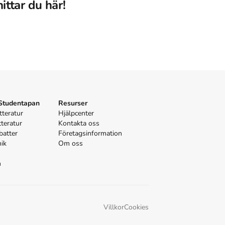
ttar du här!
 Studentapan
Resurser
tteratur
Hjälpcenter
tteratur
Kontakta oss
batter
Företagsinformation
nik
Om oss
n
Villkor
Cookies