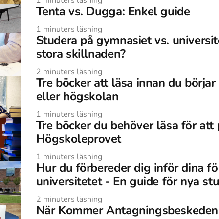
1
minuters läsning
Tenta vs. Dugga: Enkel guide
1
minuters läsning
Studera på gymnasiet vs. universit
stora skillnaden?
2
minuters läsning
Tre böcker att läsa innan du börjar
eller högskolan
1
minuters läsning
Tre böcker du behöver läsa för att 
Högskoleprovet
1
minuters läsning
Hur du förbereder dig inför dina f
universitetet - En guide för nya st
2
minuters läsning
När Kommer Antagningsbeskeden 