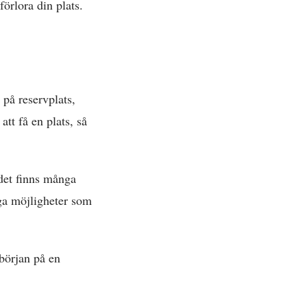
förlora din plats.
 på reservplats,
tt få en plats, så
det finns många
nga möjligheter som
 början på en