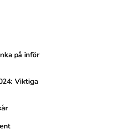
nka på inför
24: Viktiga
sår
dent