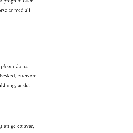
ade program eller
örse er med all
a på om du har
a besked, eftersom
ildning, är det
 att ge ett svar,