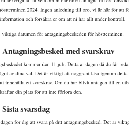
tt ni är ivriga att få veta om ni har blivit antagna till era önsk
höstterminen 2024. Ingen anledning till oro, vi är här för att f
nformation och försäkra er om att ni har allt under kontroll.
e viktiga datumen för antagningsbeskeden för höstterminen.
4: Antagningsbesked med svarskrav
ngsbeskedet kommer den 11 juli. Detta är dagen då du får red
något av dina val. Det är viktigt att noggrant läsa igenom dett
t innehålla ett svarskrav. Om du har blivit antagen till en utb
räftar din plats för att inte förlora den.
: Sista svarsdag
 dagen för dig att svara på ditt antagningsbesked. Det är viktigt