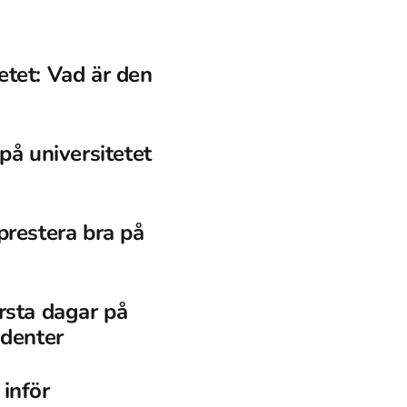
etet: Vad är den
 på universitetet
prestera bra på
örsta dagar på
udenter
inför