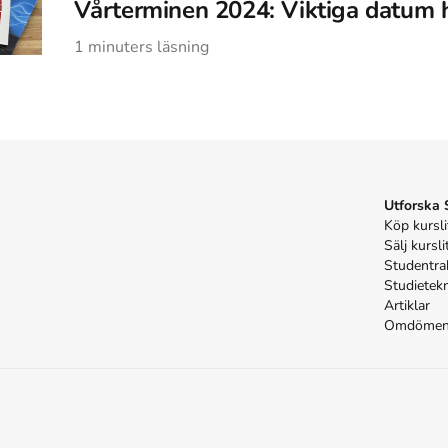
Vårterminen 2024: Viktiga datum hi
1
minuters läsning
Utforska
Köp kursli
Sälj kursli
Studentra
Studietek
Artiklar
Omdöme