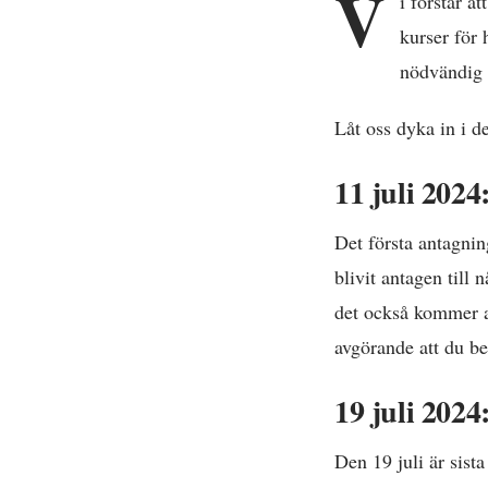
V
i förstår a
kurser för 
nödvändig i
Låt oss dyka in i d
11 juli 202
Det första antagni
blivit antagen till 
det också kommer at
avgörande att du bek
19 juli 2024
Den 19 juli är sista