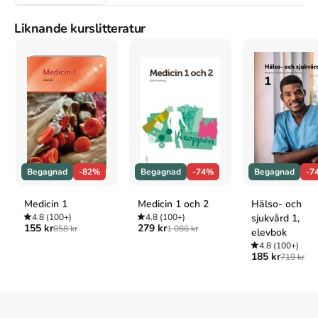
APA
Hermundstad, H. (1999).
[Adobe] InDesign
. Bonnier Icon.
Liknande kurslitteratur
Vancouver
Hermundstad H. [Adobe] InDesign. Bonnier Icon; 1999.
Begagnad
-82%
Begagnad
-74%
Begagnad
-7
Medicin 1
Medicin 1 och 2
Hälso- och
4.8
(100+)
4.8
(100+)
sjukvård 1,
155 kr
279 kr
858 kr
1 086 kr
elevbok
4.8
(100+)
185 kr
719 kr