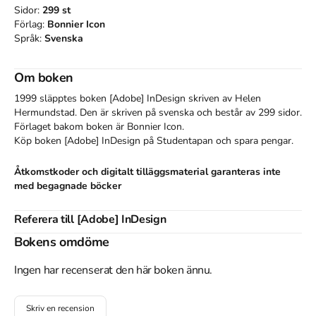
Sidor:
299
st
Förlag:
Bonnier Icon
Språk:
Svenska
Om boken
1999 släpptes boken [Adobe] InDesign
skriven av
Helen
Hermundstad
.
Den
är skriven på svenska
och består av 299 sidor
.
Förlaget bakom boken är
Bonnier Icon
.
Köp boken
[Adobe] InDesign
på Studentapan och spara
pengar
.
Åtkomstkoder och digitalt tilläggsmaterial garanteras inte
med begagnade böcker
Referera till
[Adobe] InDesign
Bokens omdöme
Harvard
Hermundstad, H. (1999).
[Adobe] InDesign
. Bonnier Icon.
Ingen har recenserat den här boken ännu.
Oxford
Hermundstad, Helen,
[Adobe] InDesign
(Bonnier Icon,
Skriv en recension
1999).