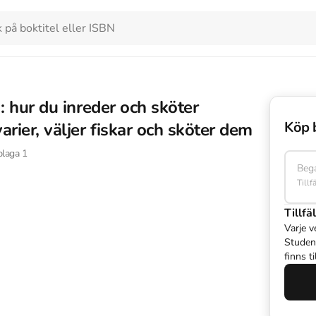
: hur du inreder och sköter
Köp 
arier, väljer fiskar och sköter dem
laga
1
Beg
Tillf
Tillfäl
Varje v
Studen
finns t