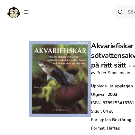
Akvariefiskar 
sötvattensakv
på rätt sätt
Upp
av
Peter Stadelmann
Upplaga:
1a
upplagan
Utgiven:
2003
ISBN:
9789153415381
Sidor:
64
st
Förlag:
Ica Bokförlag
Format:
Häftad