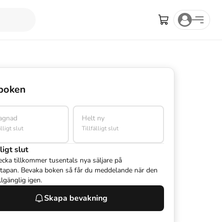
boken
agnad
Helt ny
älligt slut
Tillfälligt slut
ligt slut
ecka tillkommer tusentals nya säljare på
tapan. Bevaka boken så får du meddelande när den
illgänglig igen.
Skapa bevakning