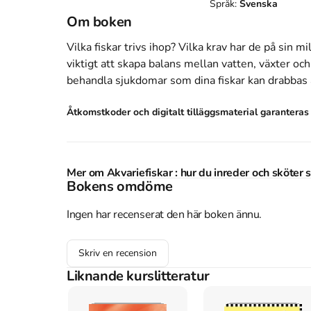
Språk:
Svenska
Om boken
Vilka fiskar trivs ihop? Vilka krav har de på sin mil
viktigt att skapa balans mellan vatten, växter och 
behandla sjukdomar som dina fiskar kan drabbas a
Åtkomstkoder och digitalt tilläggsmaterial garantera
Mer om Akvariefiskar : hur du inreder och sköter s
Bokens omdöme
sätt (2003)
I maj 2003 släpptes boken Akvariefiskar : hur du 
Ingen har recenserat den här boken ännu.
och sköter dem på rätt sätt
skriven av
Peter Sta
är skriven på svenska
och består av 64 sidor
djup
Skriv en recension
boken är
Ica Bokförlag
.
Liknande kurslitteratur
Köp boken
Akvariefiskar : hur du inreder och skö
rätt sätt
på Studentapan och spara
pengar
.