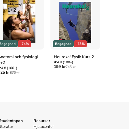
Begagnad
-74%
Begagnad
-73%
Begagnad
natomi och fysiologi
Heureka! Fysik Kurs 2
Impuls Fys
1+2
4.8
(100+)
4.9
(100+
199 kr
289 kr
745 kr
1 04
4.8
(100+)
25 kr
870 kr
 Studentapan
Resurser
tteratur
Hjälpcenter