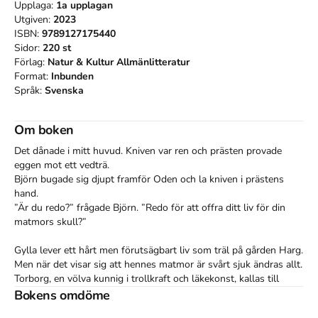
Upplaga:
1a
upplagan
Utgiven:
2023
ISBN:
9789127175440
Sidor:
220
st
Förlag:
Natur & Kultur Allmänlitteratur
Format:
Inbunden
Språk:
Svenska
Om boken
Det dånade i mitt huvud. Kniven var ren och prästen provade 
eggen mot ett vedträ.

Björn bugade sig djupt framför Oden och la kniven i prästens 
hand.

”Är du redo?” frågade Björn. ”Redo för att offra ditt liv för din 
matmors skull?”

Gylla lever ett hårt men förutsägbart liv som träl på gården Harg. 
Men när det visar sig att hennes matmor är svårt sjuk ändras allt. 
Torborg, en völva kunnig i trollkraft och läkekonst, kallas till 
gården – men ingenting verka hjälpa. Det börjar mumlas om 
Bokens omdöme
människooffer, och plötsligt är Gyllas liv i fara.
