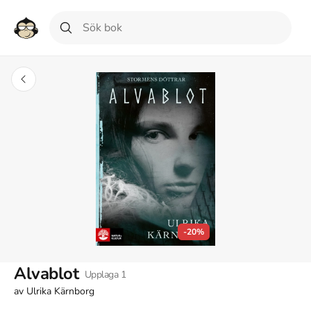
-20%
Alvablot
Upplaga
1
av
Ulrika Kärnborg