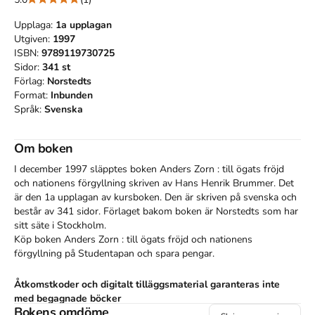
Upplaga:
1a
upplagan
Utgiven:
1997
ISBN:
9789119730725
Sidor:
341
st
Förlag:
Norstedts
Format:
Inbunden
Språk:
Svenska
Om boken
I december 1997 släpptes boken Anders Zorn : till ögats fröjd
och nationens förgyllning
skriven av
Hans Henrik Brummer
.
Det
är den 1a upplagan av kursboken.
Den
är skriven på svenska
och
består av 341 sidor
.
Förlaget bakom boken är
Norstedts
som har
sitt säte i Stockholm
.
Köp boken
Anders Zorn : till ögats fröjd och nationens
förgyllning
på Studentapan och spara
pengar
.
Åtkomstkoder och digitalt tilläggsmaterial garanteras inte
med begagnade böcker
Bokens omdöme