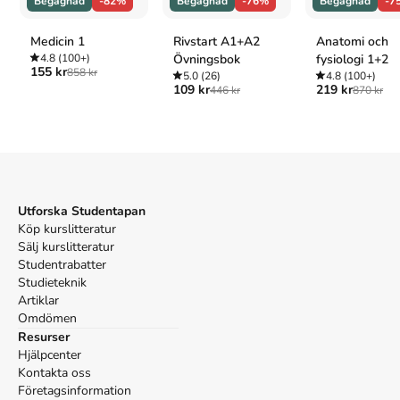
Begagnad
-82%
Begagnad
-76%
Begagnad
-7
Medicin 1
Rivstart A1+A2
Anatomi och
4.8
(100+)
Övningsbok
fysiologi 1+2
155 kr
858 kr
5.0
(26)
4.8
(100+)
109 kr
219 kr
446 kr
870 kr
Utforska Studentapan
Köp kurslitteratur
Sälj kurslitteratur
Studentrabatter
Studieteknik
Artiklar
Omdömen
Resurser
Hjälpcenter
Kontakta oss
Företagsinformation