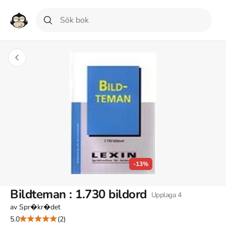
-13%
Bildteman : 1.730 bildord
Upplaga
4
av
Spr�kr�det
5.0
(2)