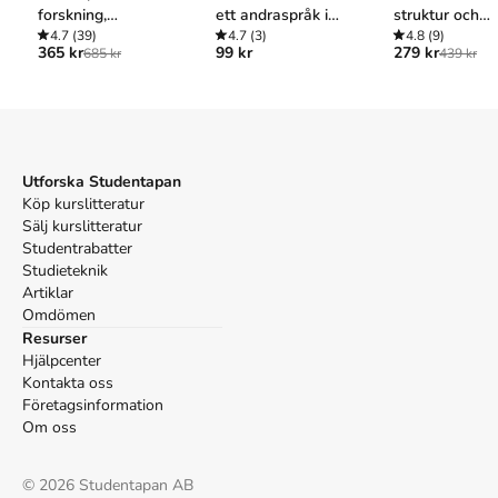
Spr�kr�det. Bildteman : 1.730 bildord. 4:e uppl.
forskning,
ett andraspråk i
struktur och
Språkrådet; 2011.
undervisning och
4.7
(39)
utveckling
4.7
(3)
inlärning
4.8
(9)
365 kr
99 kr
279 kr
685 kr
439 kr
samhälle
Utforska Studentapan
Köp kurslitteratur
Sälj kurslitteratur
Studentrabatter
Studieteknik
Artiklar
Omdömen
Resurser
Hjälpcenter
Kontakta oss
Företagsinformation
Om oss
©
2026
Studentapan AB