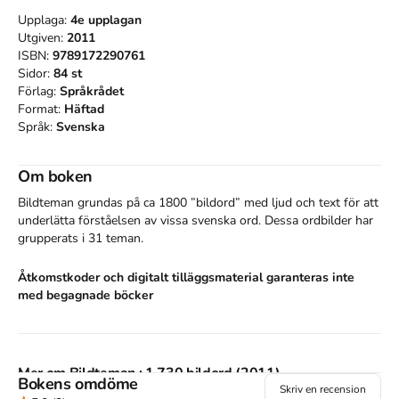
Upplaga:
4e
upplagan
Utgiven:
2011
ISBN:
9789172290761
Sidor:
84
st
Förlag:
Språkrådet
Format:
Häftad
Språk:
Svenska
Om boken
Bildteman grundas på ca 1800 ”bildord” med ljud och text för att 
underlätta förståelsen av vissa svenska ord. Dessa ordbilder har 
grupperats i 31 teman.
Åtkomstkoder och digitalt tilläggsmaterial garanteras inte
med begagnade böcker
Mer om Bildteman : 1.730 bildord (2011)
Bokens omdöme
Skriv en recension