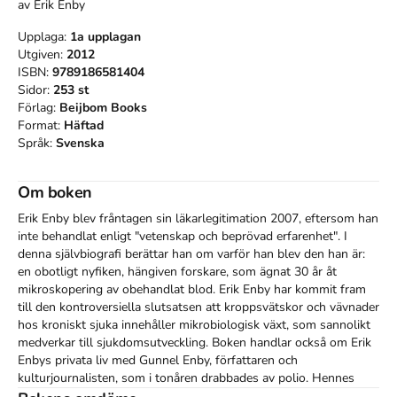
av
Erik Enby
Upplaga:
1a
upplagan
Utgiven:
2012
ISBN:
9789186581404
Sidor:
253
st
Förlag:
Beijbom Books
Format:
Häftad
Språk:
Svenska
Om boken
Erik Enby blev fråntagen sin läkarlegitimation 2007, eftersom han 
inte behandlat enligt "vetenskap och beprövad erfarenhet". I 
denna självbiografi berättar han om varför han blev den han är: 
en obotligt nyfiken, hängiven forskare, som ägnat 30 år åt 
mikroskopering av obehandlat blod. Erik Enby har kommit fram 
till den kontroversiella slutsatsen att kroppsvätskor och vävnader 
hos kroniskt sjuka innehåller mikrobiologisk växt, som sannolikt 
medverkar till sjukdomsutveckling. Boken handlar också om Erik 
Enbys privata liv med Gunnel Enby, författaren och 
kulturjournalisten, som i tonåren drabbades av polio. Hennes 
handikapp blev drivkraften för den unge humanisten att utbilda 