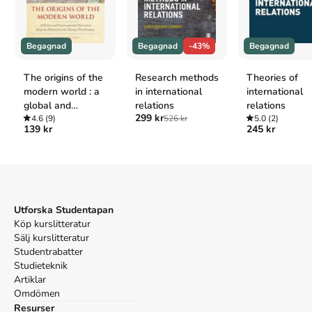
Social Research Methods
. 6:e uppl. Oxford University
Press.
Oxford
Begagnad
Begagnad
-43%
Begagnad
Bryman, Alan (Former Professor of Organizational and
Social,
Bryman’s Social Research Methods
, 6 uppl.
The origins of the
Research methods
Theories of
(Oxford University Press, 2021).
modern world : a
in international
international
APA
global and
relations
relations
Bryman, A. (Former P. of O. and S. (2021).
Bryman’s
299 kr
environmental
4.6
(9)
526 kr
5.0
(2)
Social Research Methods
(6:e uppl.). Oxford University
139 kr
245 kr
narrative from the
Press.
fifteenth to the
Vancouver
twenty-first
Bryman A (Former P of O and S. Bryman’s Social
century
Research Methods. 6:e uppl. Oxford University Press;
2021.
Utforska Studentapan
Köp kurslitteratur
Sälj kurslitteratur
Studentrabatter
Studieteknik
Artiklar
Omdömen
Resurser