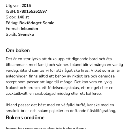
Utgiven:
2015
ISBN:
9789155261597
Sidor:
140
st
Förlag:
Bokförlaget Semic
Format:
Inbunden
Språk:
Svenska
Om boken
Det är en stor lycka att duka upp ett dignande bord och äta 
tillsammans med familj och vänner. Ibland blir vi många en vanlig 
vardag, ibland samlas vi för att något ska firas. Vilket som än är 
anledningen finns alltid ett behov av riktigt bra och generösa 
recept som passar att laga till många. Det kan vara en lyxig 
frukost och brunch, ett födelsedagskalas, ett mingel eller en 
cocktailkväll, en snabblagad middag eller ett kafferep.

Ibland passar det bäst med en välfylld buffé, kanske med en 
smakrik brie- och salamipaj eller en doftande fläskfilégratäng, 
med saftiga fyllda auberginer, en fräsch sallad, nybakt bröd och 
Bokens omdöme
goda röror. Ibland passar ett stort fat mitt på bordet bäst, fyllt 
med pasta, grekiska köttbullar och en mustig tomatsås – och en 