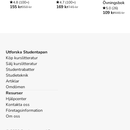
Hill, Reginald,
De dödas samtal
, 2 uppl. (Minotaur, 2013).
4.8
(100+)
4.7
(100+)
Övningsbok
APA
155 kr
169 kr
858 kr
745 kr
5.0
(26)
109 kr
Hill, R. (2013).
De dödas samtal
(2:a uppl.). Minotaur.
446 kr
Vancouver
Hill R. De dödas samtal. 2:a uppl. Minotaur; 2013.
Utforska Studentapan
Köp kurslitteratur
Sälj kurslitteratur
Studentrabatter
Studieteknik
Artiklar
Omdömen
Resurser
Hjälpcenter
Kontakta oss
Företagsinformation
Om oss