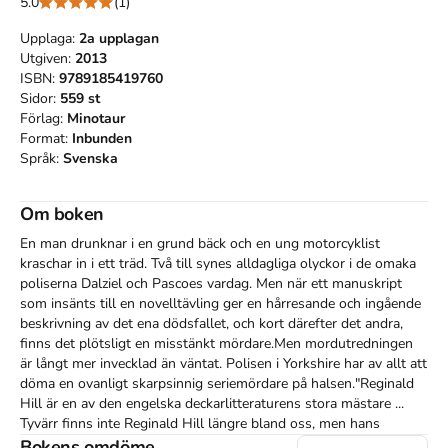
5.0
(1)
Upplaga:
2a
upplagan
Utgiven:
2013
ISBN:
9789185419760
Sidor:
559
st
Förlag:
Minotaur
Format:
Inbunden
Språk:
Svenska
Om boken
En man drunknar i en grund bäck och en ung motorcyklist 
kraschar in i ett träd. Två till synes alldagliga olyckor i de omaka 
poliserna Dalziel och Pascoes vardag. Men när ett manuskript 
som insänts till en novelltävling ger en hårresande och ingående 
beskrivning av det ena dödsfallet, och kort därefter det andra, 
finns det plötsligt en misstänkt mördare.Men mordutredningen 
är långt mer invecklad än väntat. Polisen i Yorkshire har av allt att 
döma en ovanligt skarpsinnig seriemördare på halsen."Reginald 
Hill är en av den engelska deckarlitteraturens stora mästare ... 
Tyvärr finns inte Reginald Hill längre bland oss, men hans 
romaner utgör ett bestående monument och kommer att 
Bokens omdöme