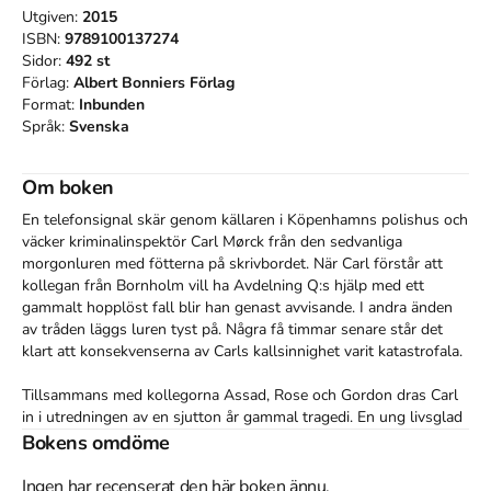
Utgiven:
2015
ISBN:
9789100137274
Sidor:
492
st
Förlag:
Albert Bonniers Förlag
Format:
Inbunden
Språk:
Svenska
Om boken
En telefonsignal skär genom källaren i Köpenhamns polishus och 
väcker kriminalinspektör Carl Mørck från den sedvanliga 
morgonluren med fötterna på skrivbordet. När Carl förstår att 
kollegan från Bornholm vill ha Avdelning Q:s hjälp med ett 
gammalt hopplöst fall blir han genast avvisande. I andra änden 
av tråden läggs luren tyst på. Några få timmar senare står det 
klart att konsekvenserna av Carls kallsinnighet varit katastrofala.

Tillsammans med kollegorna Assad, Rose och Gordon dras Carl 
in i utredningen av en sjutton år gammal tragedi. En ung livsglad 
kvinna försvann från en folkhögskola på Bornholm och hittades 
Bokens omdöme
död hängande i ett träd några kilometer därifrån. För den 
skeptiskt lagde Carl blir det mystiska fallet särskilt svårt att finna 
Ingen har recenserat den här boken ännu.