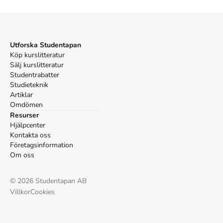
Harvard
Adler-Olsen, J. (2015).
Den gränslöse
. Albert Bonniers
Förlag.
Utforska Studentapan
Oxford
Köp kurslitteratur
Adler-Olsen, Jussi,
Den gränslöse
(Albert Bonniers
Sälj kurslitteratur
Förlag, 2015).
Studentrabatter
APA
Studieteknik
Adler-Olsen, J. (2015).
Den gränslöse
. Albert Bonniers
Artiklar
Förlag.
Omdömen
Vancouver
Resurser
Adler-Olsen J. Den gränslöse. Albert Bonniers Förlag;
Hjälpcenter
2015.
Kontakta oss
Företagsinformation
Om oss
©
2026
Studentapan AB
Villkor
Cookies