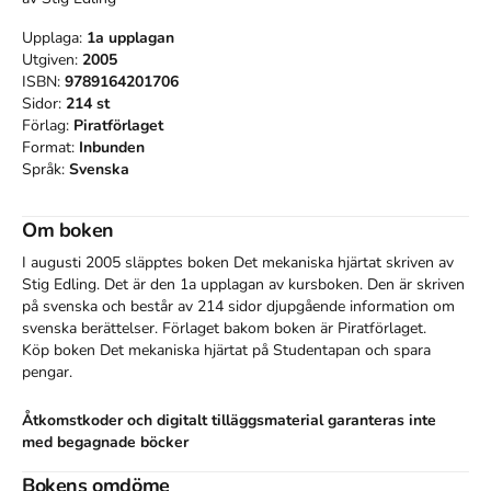
Upplaga:
1a
upplagan
Utgiven:
2005
ISBN:
9789164201706
Sidor:
214
st
Förlag:
Piratförlaget
Format:
Inbunden
Språk:
Svenska
Om boken
I augusti 2005 släpptes boken Det mekaniska hjärtat
skriven av
Stig Edling
.
Det är den 1a upplagan av kursboken.
Den
är skriven
på svenska
och består av 214 sidor
djupgående information om
svenska berättelser
.
Förlaget bakom boken är
Piratförlaget
.
Köp boken
Det mekaniska hjärtat
på Studentapan och spara
pengar
.
Åtkomstkoder och digitalt tilläggsmaterial garanteras inte
med begagnade böcker
Bokens omdöme