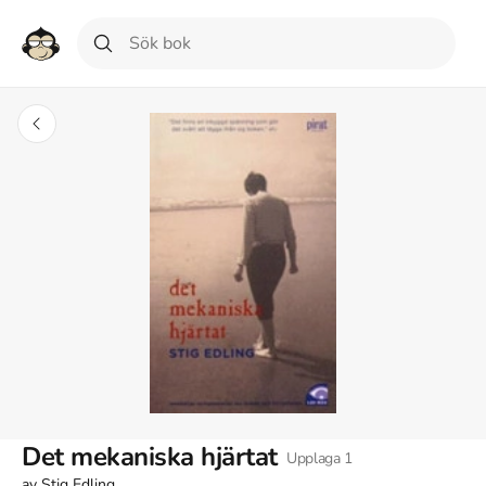
Det mekaniska hjärtat
Upplaga
1
av
Stig Edling