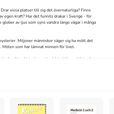
r vissa platser till sig det övernaturliga? Finns 
v egen kraft? Har det funnits drakar i Sverige - för 
 glober av ljus som syns vandra längs vägar i många 
mysterier. Miljoner människor säger sig ha mött det 
. Möten som har lämnat minnen för livet.

hn berättar historierna du aldrig tidigare hört och 
ögonvittnen från Sverige och övriga världen och 
u. Din värld blir sig aldrig mera lik!
s inte med begagnade böcker
Sverige och världen (2007)