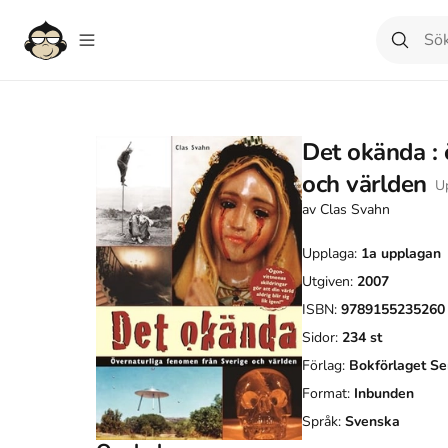
Det okända : 
och världen
Up
av
Clas Svahn
Upplaga:
1a
upplagan
Utgiven:
2007
ISBN:
9789155235260
Sidor:
234
st
Förlag:
Bokförlaget S
Format:
Inbunden
Språk:
Svenska