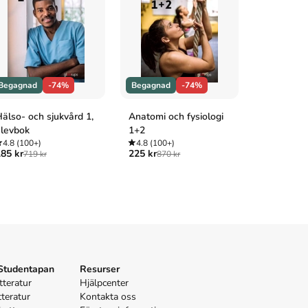
Begagnad
-74%
Begagnad
-74%
Begagnad
älso- och sjukvård 1,
Anatomi och fysiologi
Heureka! 
levbok
1+2
4.8
(100+
199 kr
745 
4.8
(100+)
4.8
(100+)
85 kr
225 kr
719 kr
870 kr
 Studentapan
Resurser
tteratur
Hjälpcenter
tteratur
Kontakta oss