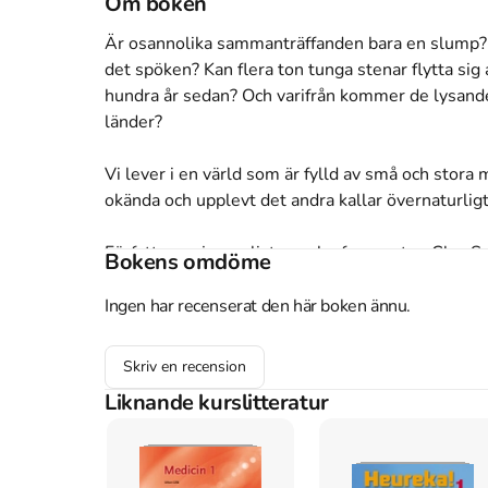
Om boken
Är osannolika sammanträffanden bara en slump? Dra
det spöken? Kan flera ton tunga stenar flytta sig a
hundra år sedan? Och varifrån kommer de lysande
länder?

Vi lever i en värld som är fylld av små och stora 
okända och upplevt det andra kallar övernaturligt
Författaren, journalisten och ufoexperten Clas Sva
Bokens omdöme
funderar över vad som kan ligga bakom dem. Möt 
lyssna till fascinerande berättelser från förr och n
Ingen har recenserat den här boken ännu.
Åtkomstkoder och digitalt tilläggsmaterial garantera
Skriv en recension
Liknande kurslitteratur
Mer om Det okända : övernaturliga fenomen från 