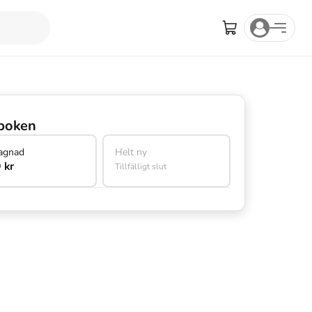
boken
agnad
Helt ny
 kr
Tillfälligt slut