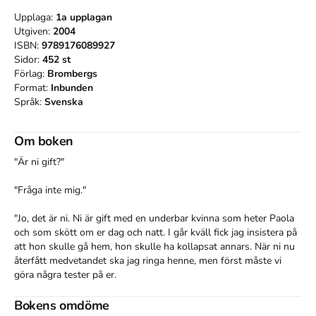
Upplaga:
1a
upplagan
Utgiven:
2004
ISBN:
9789176089927
Sidor:
452
st
Förlag:
Brombergs
Format:
Inbunden
Språk:
Svenska
Om boken
"Är ni gift?"

"Fråga inte mig."

"Jo, det är ni. Ni är gift med en underbar kvinna som heter Paola 
och som skött om er dag och natt. I går kväll fick jag insistera på 
att hon skulle gå hem, hon skulle ha kollapsat annars. När ni nu 
återfått medvetandet ska jag ringa henne, men först måste vi 
göra några tester på er.

"Tänk om jag förväxlar henne med en hatt?"

Bokens omdöme