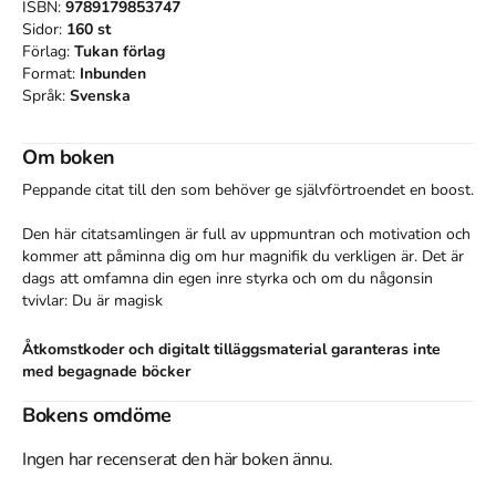
ISBN:
9789179853747
Sidor:
160
st
Förlag:
Tukan förlag
Format:
Inbunden
Språk:
Svenska
Om boken
Peppande citat till den som behöver ge självförtroendet en boost.

Den här citatsamlingen är full av uppmuntran och motivation och 
kommer att påminna dig om hur magnifik du verkligen är. Det är 
dags att omfamna din egen inre styrka och om du någonsin 
tvivlar: Du är magisk
Åtkomstkoder och digitalt tilläggsmaterial garanteras inte
med begagnade böcker
Bokens omdöme
Ingen har recenserat den här boken ännu.
Mer om Du är magisk (2020)