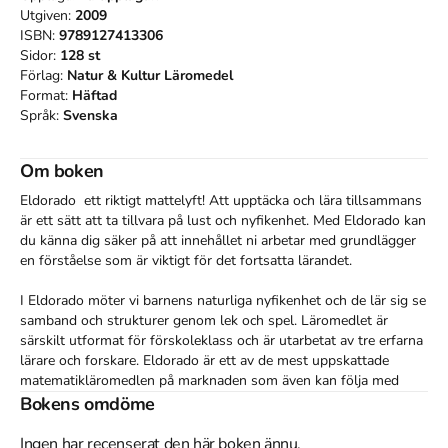
Utgiven:
2009
ISBN:
9789127413306
Sidor:
128
st
Förlag:
Natur & Kultur Läromedel
Format:
Häftad
Språk:
Svenska
Om boken
Eldorado  ett riktigt mattelyft! Att upptäcka och lära tillsammans 
är ett sätt att ta tillvara på lust och nyfikenhet. Med Eldorado kan 
du känna dig säker på att innehållet ni arbetar med grundlägger 
en förståelse som är viktigt för det fortsatta lärandet.

I Eldorado möter vi barnens naturliga nyfikenhet och de lär sig se 
samband och strukturer genom lek och spel. Läromedlet är 
särskilt utformat för förskoleklass och är utarbetat av tre erfarna 
lärare och forskare. Eldorado är ett av de mest uppskattade 
matematikläromedlen på marknaden som även kan följa med 
barnen upp i låg- och mellanstadiet.

Bokens omdöme
Lärarboken Här får du både hjälp att planera varje 
Ingen har recenserat den här boken ännu.