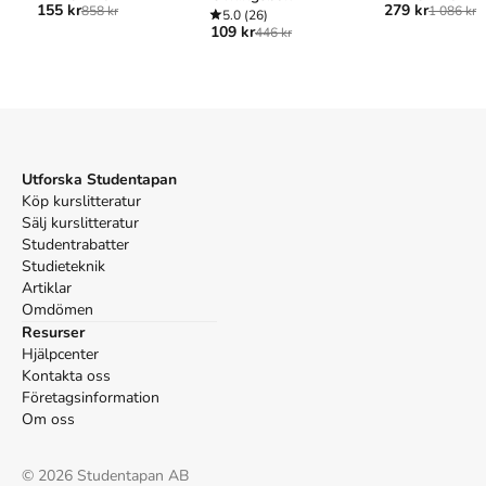
155 kr
279 kr
858 kr
1 086 kr
5.0
(26)
109 kr
446 kr
Utforska Studentapan
Köp kurslitteratur
Sälj kurslitteratur
Studentrabatter
Studieteknik
Artiklar
Omdömen
Resurser
Hjälpcenter
Kontakta oss
Företagsinformation
Om oss
©
2026
Studentapan AB