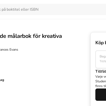
de målarbok för kreativa
Köp 
rances Evans
Beg
Tillf
Tillfäl
Varje v
lag
Studen
finns t