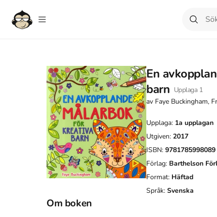
En avkopplan
barn
Upplaga
1
av
Faye Buckingham, F
Upplaga:
1a
upplagan
Utgiven:
2017
ISBN:
9781785998089
Förlag:
Barthelson För
Format:
Häftad
Språk:
Svenska
Om boken