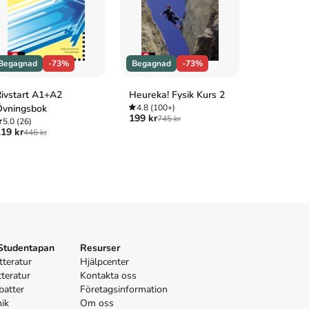
Begagnad
-73%
Begagnad
-73%
Begagnad
ivstart A1+A2
Heureka! Fysik Kurs 2
Svensk int
Övningsbok
4.8
(100+)
privat- oc
199 kr
745 kr
5.0
(26)
4.7
(3)
19 kr
175 kr
446 kr
645 
 Studentapan
Resurser
tteratur
Hjälpcenter
tteratur
Kontakta oss
batter
Företagsinformation
nik
Om oss