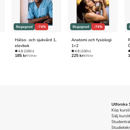
bok för kreativa barn
(1:a uppl.). Barthelson Förlag.
tiva barn. 1:a uppl. Barthelson Förlag; 2017.
Begagnad
-74%
Begagnad
-74%
Hälso- och sjukvård 1,
Anatomi och fysiologi
R
elevbok
1+2
4.8
(100+)
4.8
(100+)
185 kr
225 kr
1
719 kr
870 kr
Utforska
Köp kursli
Sälj kursli
Studentra
Studietek