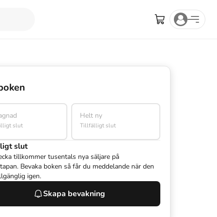
boken
agnad
Helt ny
älligt slut
Tillfälligt slut
ligt slut
ecka tillkommer tusentals nya säljare på
tapan. Bevaka boken så får du meddelande när den
illgänglig igen.
Skapa bevakning