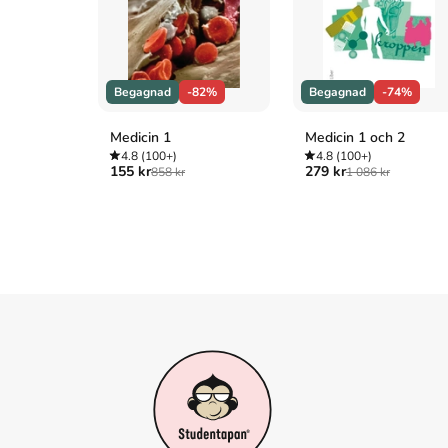
Buckingham, F., & Evans, F. (2017).
En avkopplande målar
Vancouver
Buckingham F, Evans F. En avkopplande målarbok för krea
Begagnad
-82%
Begagnad
-74%
Medicin 1
Medicin 1 och 2
4.8
(100+)
4.8
(100+)
155 kr
279 kr
858 kr
1 086 kr