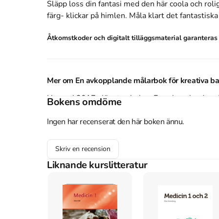
Släpp loss din fantasi med den här coola och roli
färg- klickar på himlen. Måla klart det fantastisk
Åtkomstkoder och digitalt tilläggsmaterial garantera
Mer om En avkopplande målarbok för kreativa ba
I januari 2017 släpptes boken En avkopplande må
Bokens omdöme
Frances Evans
.
Det är den 1a upplagan av kursbo
boken är
Ingen har recenserat den här boken ännu.
Barthelson Förlag
.
Köp boken
En avkopplande målarbok för kreativa
Referera till
En avkopplande målarbok för kreati
Skriv en recension
Liknande kurslitteratur
Harvard
Buckingham, F. & Evans, F. (2017).
En avkopplande målar
Oxford
Buckingham, Faye & Evans, Frances,
En avkopplande mål
2017).
APA