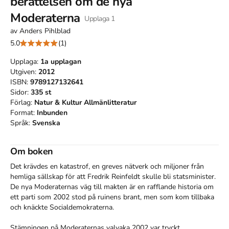
berättelsen om de nya
Moderaterna
Upplaga
1
av
Anders Pihlblad
5.0
(1)
Upplaga:
1a
upplagan
Utgiven:
2012
ISBN:
9789127132641
Sidor:
335
st
Förlag:
Natur & Kultur Allmänlitteratur
Format:
Inbunden
Språk:
Svenska
Om boken
Det krävdes en katastrof, en greves nätverk och miljoner från 
hemliga sällskap för att Fredrik Reinfeldt skulle bli statsminister. 
De nya Moderaternas väg till makten är en rafflande historia om 
ett parti som 2002 stod på ruinens brant, men som kom tillbaka 
och knäckte Socialdemokraterna.

Stämningen på Moderaternas valvaka 2002 var tryckt. 