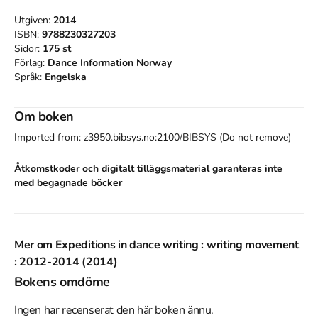
Utgiven:
2014
ISBN:
9788230327203
Sidor:
175
st
Förlag:
Dance Information Norway
Språk:
Engelska
Om boken
Imported from: z3950.bibsys.no:2100/BIBSYS (Do not remove)
Åtkomstkoder och digitalt tilläggsmaterial garanteras inte
med begagnade böcker
Mer om Expeditions in dance writing : writing movement
: 2012-2014 (2014)
Bokens omdöme
2014 släpptes boken Expeditions in dance writing : writing
movement : 2012-2014
skriven av
Inta Balode
.
Den
är skriven på
Ingen har recenserat den här boken ännu.
engelska
och består av 175 sidor
.
Förlaget bakom boken är