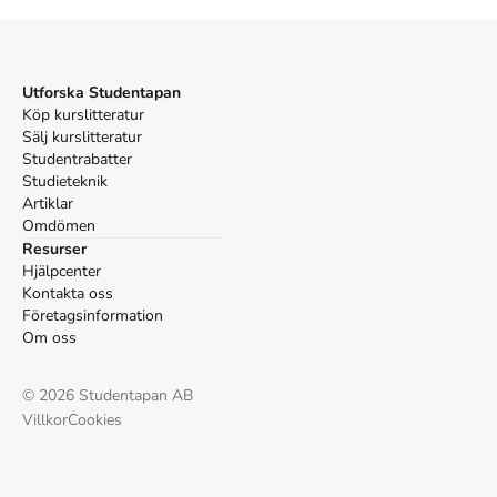
movement : 2012-2014. Dance Information Norway;
2014.
Utforska Studentapan
Köp kurslitteratur
Sälj kurslitteratur
Studentrabatter
Studieteknik
Artiklar
Omdömen
Resurser
Hjälpcenter
Kontakta oss
Företagsinformation
Om oss
©
2026
Studentapan AB
Villkor
Cookies