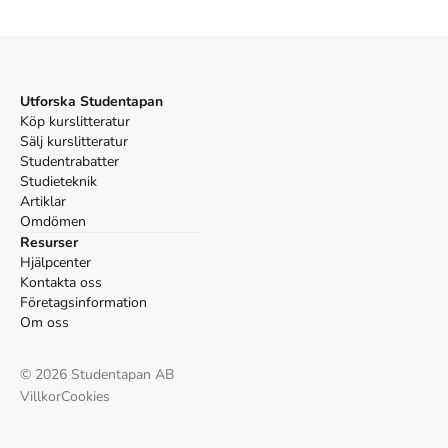
Random House UK.
Oxford
Aslan, Reza,
God: A Human History Of Religion
(Random
House UK, 2018).
APA
Utforska Studentapan
Aslan, R. (2018).
Köp kurslitteratur
God: A Human History Of Religion
.
Random House UK.
Sälj kurslitteratur
Vancouver
Studentrabatter
Studieteknik
Aslan R. God: A Human History Of Religion. Random
Artiklar
House UK; 2018.
Omdömen
Resurser
Hjälpcenter
Kontakta oss
Företagsinformation
Om oss
©
2026
Studentapan AB
Villkor
Cookies