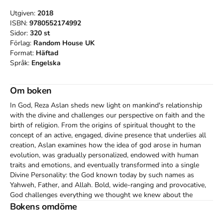
Utgiven:
2018
ISBN:
9780552174992
Sidor:
320
st
Förlag:
Random House UK
Format:
Häftad
Språk:
Engelska
Om boken
In God, Reza Aslan sheds new light on mankind's relationship 
with the divine and challenges our perspective on faith and the 
birth of religion. From the origins of spiritual thought to the 
concept of an active, engaged, divine presence that underlies all 
creation, Aslan examines how the idea of god arose in human 
evolution, was gradually personalized, endowed with human 
traits and emotions, and eventually transformed into a single 
Divine Personality: the God known today by such names as 
Yahweh, Father, and Allah. Bold, wide-ranging and provocative, 
God challenges everything we thought we knew about the 
origins of religious belief, and with it our relationship with life 
Bokens omdöme
and death, with the natural and spiritual worlds, and our 