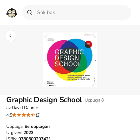
Graphic Design School
Upplaga
8
av
David Dabner
4.5
(2)
Upplaga:
8e
upplagan
Utgiven:
2023
ISBN:
9780500297421