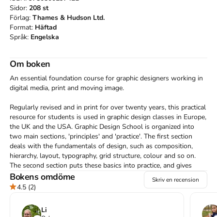
Sidor:
208
st
Förlag:
Thames & Hudson Ltd.
Format:
Häftad
Språk:
Engelska
Om boken
An essential foundation course for graphic designers working in 
digital media, print and moving image.

Regularly revised and in print for over twenty years, this practical 
resource for students is used in graphic design classes in Europe, 
the UK and the USA. Graphic Design School is organized into 
two main sections, 'principles' and 'practice'. The first section 
deals with the fundamentals of design, such as composition, 
hierarchy, layout, typography, grid structure, colour and so on. 
The second section puts these basics into practice, and gives 
information about studio techniques and production issues 
Bokens omdöme
Skriv en recension
relevant to a number of different graphic design disciplines. The 
4.5
(2)
second section closes with an overview of some of the different 
career choices open to students entering the graphic design field. 

Li