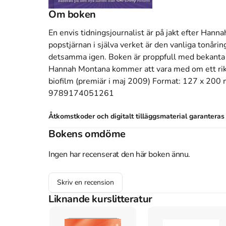
Om boken
En envis tidningsjournalist är på jakt efter Hann
popstjärnan i själva verket är den vanliga tonårin
detsamma igen. Boken är proppfull med bekanta v
Hannah Montana kommer att vara med om ett rikt
biofilm (premiär i maj 2009) Format: 127 x 200 
9789174051261
Åtkomstkoder och digitalt tilläggsmaterial garantera
Bokens omdöme
Ingen har recenserat den här boken ännu.
Mer om Hannah Montana. filmboken (2009)
I april 2009 släpptes boken Hannah Montana. fi
Skriv en recension
upplagan av kursboken.
Den
är skriven på svens
Liknande kurslitteratur
Egmont Kärnan
.
Köp boken
Hannah Montana. filmboken
på Stude