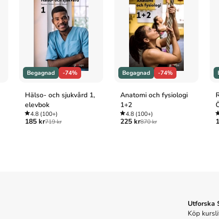
ga
1
)
 Egmont Kärnan.
ont Kärnan, 2009).
Begagnad
-74%
Begagnad
-74%
). Egmont Kärnan.
Hälso- och sjukvård 1,
Anatomi och fysiologi
R
Kärnan; 2009.
elevbok
1+2
4.8
(100+)
4.8
(100+)
185 kr
225 kr
1
719 kr
870 kr
Utforska
Köp kursli