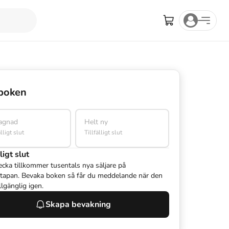
boken
agnad
Helt ny
älligt slut
Tillfälligt slut
ligt slut
ecka tillkommer tusentals nya säljare på
tapan. Bevaka boken så får du meddelande när den
illgänglig igen.
Skapa bevakning