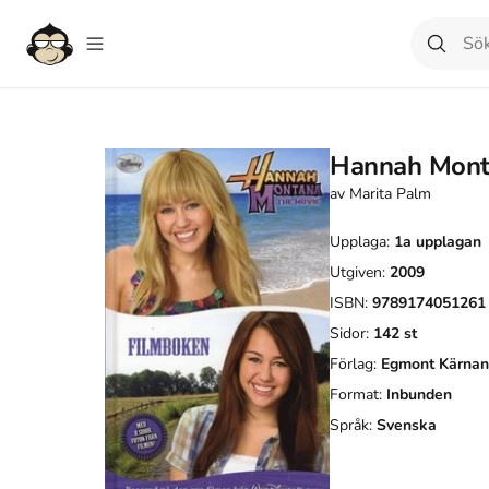
Hannah Mont
av
Marita Palm
Upplaga:
1a
upplagan
Utgiven:
2009
ISBN:
9789174051261
Sidor:
142
st
Förlag:
Egmont Kärnan
Format:
Inbunden
Språk:
Svenska