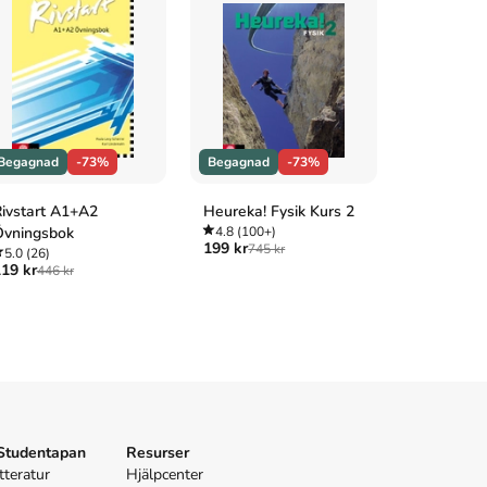
Begagnad
-73%
Begagnad
-73%
Begagnad
ivstart A1+A2
Heureka! Fysik Kurs 2
Svensk int
Övningsbok
4.8
(100+)
privat- oc
199 kr
745 kr
5.0
(26)
4.7
(3)
19 kr
175 kr
446 kr
645 
 Studentapan
Resurser
tteratur
Hjälpcenter