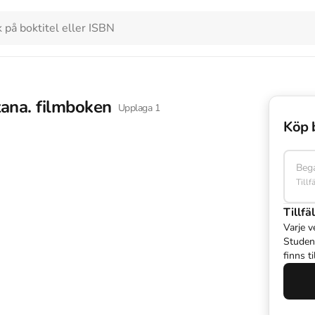
ana. filmboken
Upplaga
1
Köp 
Beg
Tillf
Tillfäl
Varje v
Studen
finns t