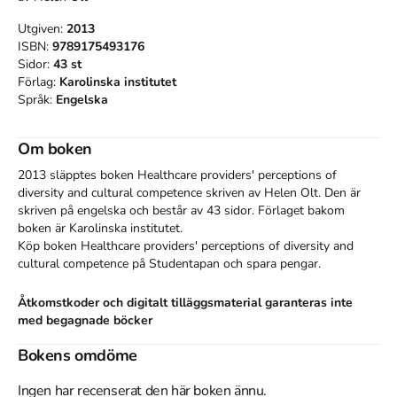
Utgiven:
2013
ISBN:
9789175493176
Sidor:
43
st
Förlag:
Karolinska institutet
Språk:
Engelska
Om boken
2013 släpptes boken Healthcare providers' perceptions of
diversity and cultural competence
skriven av
Helen Olt
.
Den
är
skriven på engelska
och består av 43 sidor
.
Förlaget bakom
boken är
Karolinska institutet
.
Köp boken
Healthcare providers' perceptions of diversity and
cultural competence
på Studentapan och spara
pengar
.
Åtkomstkoder och digitalt tilläggsmaterial garanteras inte
med begagnade böcker
Bokens omdöme
Referera till
Healthcare providers' perceptions of
diversity and cultural competence
Ingen har recenserat den här boken ännu.