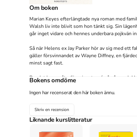
Om boken
Marian Keyes efterlängtade nya roman med familj
Walsh liv inte blivit som hon tänkt sig. Sin lägen
går inget vidare och hennes underbara pojkvän ins
Så när Helens ex Jay Parker hör av sig med ett fall
gäller försvinnandet av Wayne Diffney, en fjärded
minst sagt fast.

Bandet har en återföreningsturné på gång och Helen
Bokens omdöme
herrgårdar och ännu större egon, där alla har en 
Wayne och tiden håller på att rinna ut.

Ingen har recenserat den här boken ännu.
Kommer hon att kunna knäcka fallet och ge sin karr
Skriv en recension
i hennes liv? Ska de mörka tankarna som alltid f
Liknande kurslitteratur
Åtkomstkoder och digitalt tilläggsmaterial garantera