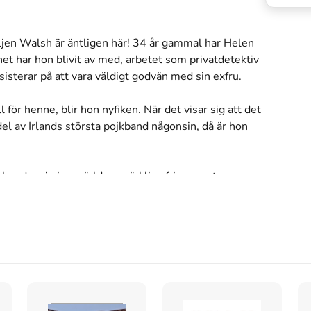
en Walsh är äntligen här! 34 år gammal har Helen 
het har hon blivit av med, arbetet som privatdetektiv 
isterar på att vara väldigt godvän med sin exfru.

 för henne, blir hon nyfiken. När det visar sig att det 
el av Irlands största pojkband någonsin, då är hon 
 dras in i en värld av märkliga frisyrer, stora 
baktanke. Men det finns fortfarande inga tecken av 
iär en ny start? Kommer Jay lyckas ta sig tillbaka in 
örföljer henne komma ikapp igen?
s inte med begagnade böcker