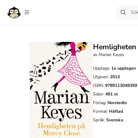
Hemligheten 
av
Marian Keyes
Upplaga:
1a
upplagan
Utgiven:
2013
ISBN:
9789113049359
Sidor:
491
st
Förlag:
Norstedts
Format:
Häftad
Språk:
Svenska