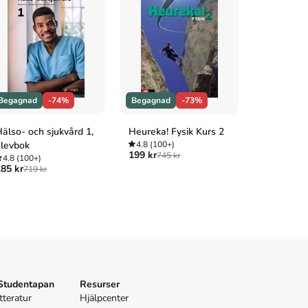
Begagnad
-74%
Begagnad
-73%
Begagnad
älso- och sjukvård 1,
Heureka! Fysik Kurs 2
Svensk int
levbok
4.8
(100+)
privat- oc
199 kr
745 kr
4.8
(100+)
4.7
(3)
85 kr
175 kr
719 kr
645 
 Studentapan
Resurser
tteratur
Hjälpcenter