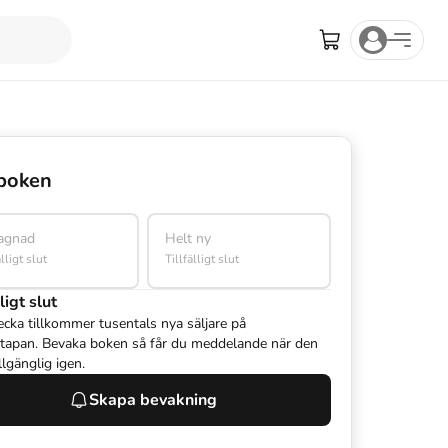
boken
agnad
Helt ny
älligt slut
Tillfälligt slut
ligt slut
ecka tillkommer tusentals nya säljare på
tapan. Bevaka boken så får du meddelande när den
illgänglig igen.
Skapa bevakning