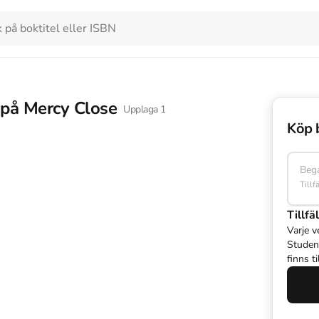
på Mercy Close
Upplaga
1
Köp 
Beg
Tillf
Tillfäl
Varje v
Studen
finns t