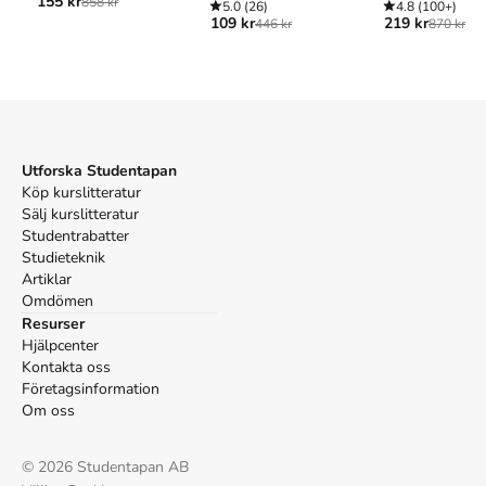
155 kr
858 kr
talet till och med 1600-talet
(1:a uppl.). Almqvist &
5.0
(26)
4.8
(100+)
109 kr
219 kr
446 kr
870 kr
Wiksell läromedel.
Vancouver
Högberg S. Historiska berättelser · 2 · Sverige: 1520-talet
till och med 1600-talet, övriga världen: 1100-talet till och
med 1600-talet. 1:a uppl. Almqvist & Wiksell läromedel;
1987.
Utforska Studentapan
Köp kurslitteratur
Sälj kurslitteratur
Studentrabatter
Studieteknik
Artiklar
Omdömen
Resurser
Hjälpcenter
Kontakta oss
Företagsinformation
Om oss
©
2026
Studentapan AB