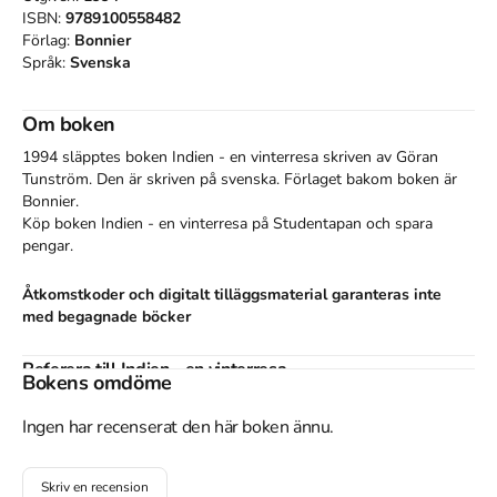
ISBN:
9789100558482
Förlag:
Bonnier
Språk:
Svenska
Om boken
1994 släpptes boken Indien - en vinterresa
skriven av
Göran
Tunström
.
Den
är skriven på svenska
.
Förlaget bakom boken är
Bonnier
.
Köp boken
Indien - en vinterresa
på Studentapan och spara
pengar
.
Åtkomstkoder och digitalt tilläggsmaterial garanteras inte
med begagnade böcker
Referera till
Indien - en vinterresa
Bokens omdöme
Harvard
Ingen har recenserat den här boken ännu.
Tunström, G. (1994).
Indien - en vinterresa
. Bonnier.
Oxford
Skriv en recension
Tunström, Göran,
Indien - en vinterresa
(Bonnier, 1994).