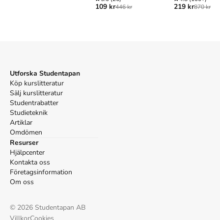
Damm Förlag AB; 2002.
109 kr
219 kr
446 kr
870 kr
Utforska Studentapan
Köp kurslitteratur
Sälj kurslitteratur
Studentrabatter
Studieteknik
Artiklar
Omdömen
Resurser
Hjälpcenter
Kontakta oss
Företagsinformation
Om oss
©
2026
Studentapan AB
Villkor
Cookies