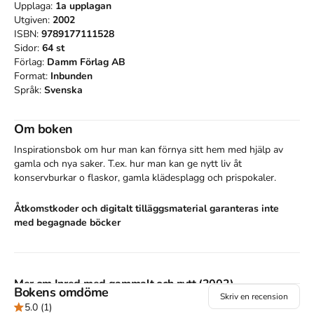
Upplaga:
1a
upplagan
Utgiven:
2002
ISBN:
9789177111528
Sidor:
64
st
Förlag:
Damm Förlag AB
Format:
Inbunden
Språk:
Svenska
Om boken
Inspirationsbok om hur man kan förnya sitt hem med hjälp av 
gamla och nya saker. T.ex. hur man kan ge nytt liv åt 
konservburkar o flaskor, gamla klädesplagg och prispokaler.
Åtkomstkoder och digitalt tilläggsmaterial garanteras inte
med begagnade böcker
Mer om Inred med gammalt och nytt (2002)
Bokens omdöme
Skriv en recension
I februari 2002 släpptes boken Inred med gammalt och nytt
5.0
(1)