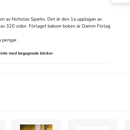
ven av
Nicholas Sparks
.
Det är den 1a upplagan av
 av 320 sidor
.
Förlaget bakom boken är
Damm Förlag
a
pengar
.
s inte med begagnade böcker
B.
 1998).
AB.