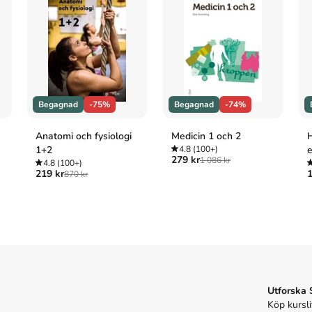
Begagnad
-75%
Begagnad
-74%
Anatomi och fysiologi
Medicin 1 och 2
H
1+2
4.8
(100+)
e
279 kr
1 086 kr
4.8
(100+)
219 kr
1
870 kr
Utforska
Köp kursli