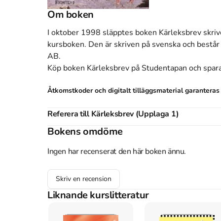
Om boken
I oktober 1998 släpptes boken Kärleksbrev
skri
kursboken.
Den
är skriven på svenska
och består
AB
.
Köp boken
Kärleksbrev
på Studentapan och spar
Åtkomstkoder och digitalt tilläggsmaterial garantera
Referera till
Kärleksbrev
(Upplaga
1
)
Bokens omdöme
Harvard
Sparks, N. (1998).
Kärleksbrev
. 1:a uppl. Damm Förlag A
Ingen har recenserat den här boken ännu.
Oxford
Sparks, Nicholas,
Kärleksbrev
, 1 uppl. (Damm Förlag AB,
APA
Skriv en recension
Sparks, N. (1998).
Kärleksbrev
(1:a uppl.). Damm Förlag 
Liknande kurslitteratur
Vancouver
Sparks N. Kärleksbrev. 1:a uppl. Damm Förlag AB; 1998.