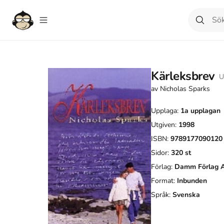
Kärleksbrev
U
av
Nicholas Sparks
Upplaga:
1a
upplagan
Utgiven:
1998
ISBN:
9789177090120
Sidor:
320
st
Förlag:
Damm Förlag 
Format:
Inbunden
Språk:
Svenska