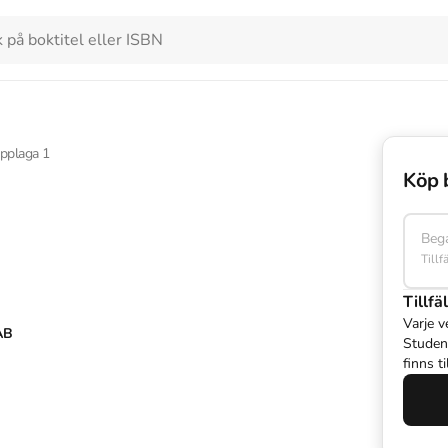
pplaga
1
Köp 
Beg
Tillf
Tillfäl
Varje v
AB
Studen
finns t