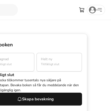
boken
agnad
Helt ny
älligt slut
Tillfälligt slut
ligt slut
ecka tillkommer tusentals nya säljare på
tapan. Bevaka boken så får du meddelande när den
illgänglig igen.
Skapa bevakning