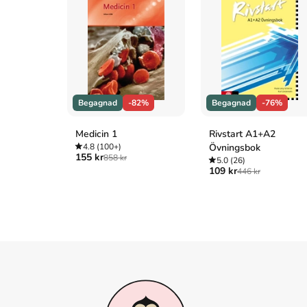
Begagnad
-82%
Begagnad
-76%
Medicin 1
Rivstart A1+A2
4.8
(100+)
Övningsbok
155 kr
858 kr
5.0
(26)
109 kr
446 kr