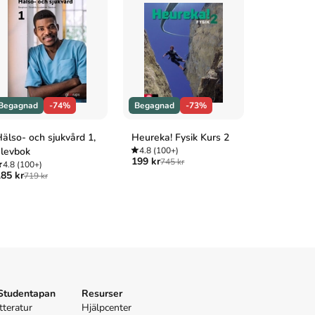
Begagnad
-74%
Begagnad
-73%
Begagnad
älso- och sjukvård 1,
Heureka! Fysik Kurs 2
Impuls Fys
levbok
4.8
(100+)
4.9
(100+
199 kr
289 kr
745 kr
1 04
4.8
(100+)
85 kr
719 kr
 Studentapan
Resurser
tteratur
Hjälpcenter