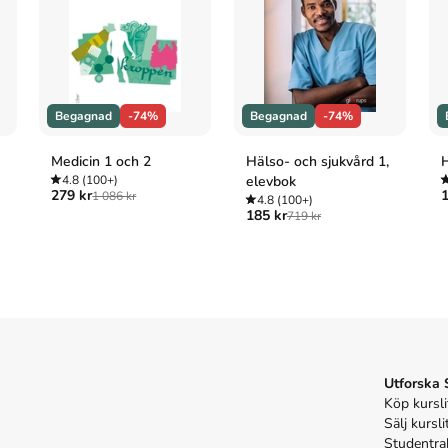
ntliga utredningar, ISSN 0375-250X. 1:a uppl.
Begagnad
-74%
Begagnad
-74%
Medicin 1 och 2
Hälso- och sjukvård 1,
H
4.8
(100+)
elevbok
279 kr
1
1 086 kr
4.8
(100+)
185 kr
719 kr
Utforska
Köp kursli
Sälj kursli
Studentra