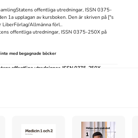
samlingStatens offentliga utredningar, ISSN 0375-
den 1a upplagan av kursboken.
Den
är skriven på ["s
r
LiberFörlag/Allmänna förl.
.
atens offentliga utredningar, ISSN 0375-250X
på
s inte med begagnade böcker
atens offentliga utredningar, ISSN 0375-250X
atens offentliga utredningar, ISSN 0375-250X
. 1:a
ingStatens offentliga utredningar, ISSN 0375-250X
, 1
tatens offentliga utredningar, ISSN 0375-250X
(1:a