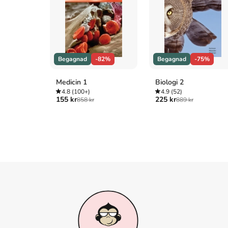
uppl.). LiberFörlag/Allmänna förl.
Vancouver
al CIS et. Krigets lagar: konventionssamlingStatens offe
LiberFörlag/Allmänna förl.; 1979.
Begagnad
-82%
Begagnad
-75%
Medicin 1
Biologi 2
4.8
(100+)
4.9
(52)
155 kr
225 kr
858 kr
889 kr