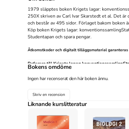
1979 släpptes boken Krigets lagar: konventions
250X
skriven av
Carl Ivar Skarstedt et al
.
Det är 
och består av 495 sidor
.
Förlaget bakom boken ä
Köp boken
Krigets lagar: konventionssamlingSt
Studentapan och spara
pengar
.
Åtkomstkoder och digitalt tilläggsmaterial garantera
Referera till
Krigets lagar: konventionssamlingSt
Bokens omdöme
(Upplaga
1
)
Ingen har recenserat den här boken ännu.
Harvard
al, C. I. S. et (1979).
Krigets lagar: konventionssamlingSt
Skriv en recension
uppl. LiberFörlag/Allmänna förl.
Oxford
Liknande kurslitteratur
al, Carl Ivar Skarstedt et,
Krigets lagar: konventionssaml
uppl. (LiberFörlag/Allmänna förl., 1979).
APA
al, C. I. S. et. (1979).
Krigets lagar: konventionssamlingS