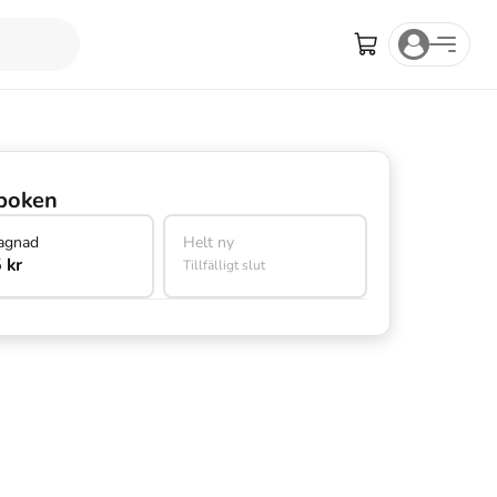
boken
agnad
Helt ny
 kr
Tillfälligt slut