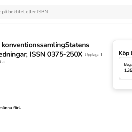
: konventionssamlingStatens
Köp 
redningar, ISSN 0375-250X
Upplaga
1
t al
Beg
135
männa förl.