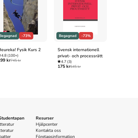
Begagnad
-73%
Begagnad
-73%
Begagnad
eureka! Fysik Kurs 2
Svensk internationell
Impuls Fys
4.8
(100+)
privat- och processrätt
4.9
(100+
99 kr
289 kr
745 kr
1 04
4.7
(3)
175 kr
645 kr
 Studentapan
Resurser
tteratur
Hjälpcenter
tteratur
Kontakta oss
batter
Företagsinformation