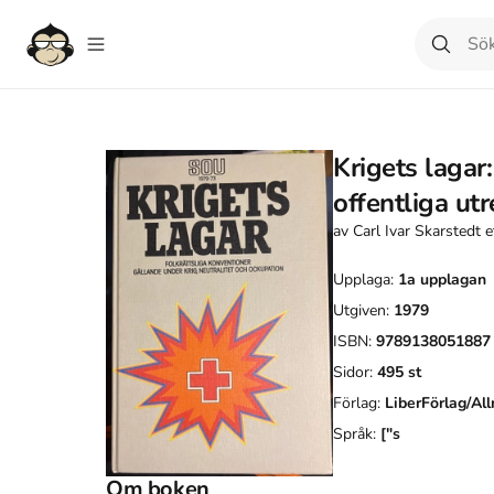
Krigets lagar
offentliga ut
av
Carl Ivar Skarstedt e
Upplaga:
1a
upplagan
Utgiven:
1979
ISBN:
9789138051887
Sidor:
495
st
Förlag:
LiberFörlag/All
Språk:
["s
Om boken