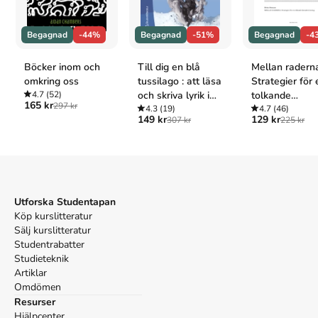
APA
Lundgren, U. P. (2018).
Lärarens handbok
(13:e uppl.).
Begagnad
-44%
Begagnad
-51%
Begagnad
-4
Studentlitteratur AB.
Vancouver
Böcker inom och
Till dig en blå
Mellan raderna
Lundgren UP. Lärarens handbok. 13:e uppl.
omkring oss
tussilago : att läsa
Strategier för 
Studentlitteratur AB; 2018.
4.7
(52)
och skriva lyrik i
tolkande
165 kr
297 kr
skolan
4.3
(19)
läsundervisnin
4.7
(46)
149 kr
129 kr
307 kr
225 kr
Utforska Studentapan
Köp kurslitteratur
Sälj kurslitteratur
Studentrabatter
Studieteknik
Artiklar
Omdömen
Resurser
Hjälpcenter