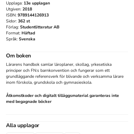
Upplaga:
13e
upplagan
Utgiven:
2018
ISBN:
9789144126913
Sidor:
362
st
Förlag:
Studentlitteratur AB
Format:
Häftad
Språk:
Svenska
Om boken
Lärarens handbok samlar läroplaner, skollag, yrkesetiska 
principer och FN:s barnkonvention och fungerar som ett 
grundläggande referensverk för blivande och verksamma lärare 
inom förskola, grundskola och gymnasieskola.
Åtkomstkoder och digitalt tilläggsmaterial garanteras inte
med begagnade böcker
Alla upplagor
Mer om Lärarens handbok (2018)