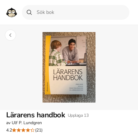
Lärarens handbok
Upplaga
13
av
Ulf P. Lundgren
4.2
(21)