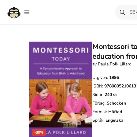
Montessori t
education fro
av
Paula Polk Lillard
Utgiven:
1996
ISBN:
9780805210613
Sidor:
240
st
Förlag:
Schocken
Format:
Häftad
Språk:
Engelska
-30%