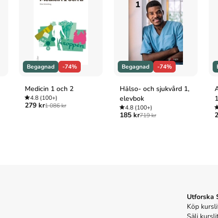
approach to education from birth to adulthood
Begagnad
-74%
Begagnad
-74%
approach to education from birth to adulthood
.
Medicin 1 och 2
Hälso- och sjukvård 1,
A
4.8
(100+)
elevbok
279 kr
1 086 kr
approach to education from birth to adulthood
4.8
(100+)
185 kr
2
719 kr
approach to education from birth to adulthood
.
 to education from birth to adulthood. Schocken;
Utforska
Köp kursli
Sälj kursli