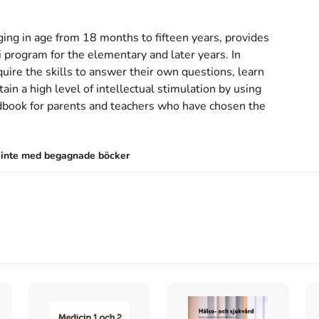
ging in age from 18 months to fifteen years, provides 
 program for the elementary and later years. In 
uire the skills to answer their own questions, learn 
in a high level of intellectual stimulation by using 
dbook for parents and teachers who have chosen the 
s inte med begagnade böcker
ach to education from birth to adulthood (1996)
ehensive approach to education from birth to
kriven på engelska
och består av 240 sidor
.
Förlaget
pproach to education from birth to adulthood
på
ägsta nypris hos bokhandeln
.