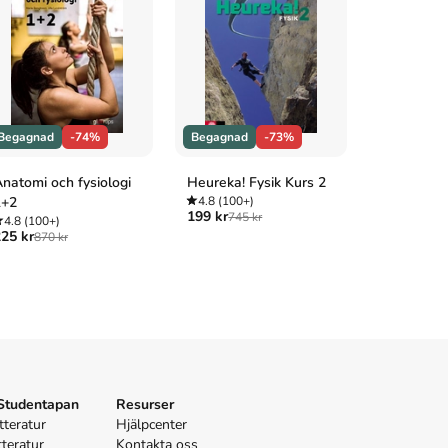
Begagnad
-74%
Begagnad
-73%
Begagnad
natomi och fysiologi
Heureka! Fysik Kurs 2
Svensk int
1+2
4.8
(100+)
privat- oc
199 kr
745 kr
4.8
(100+)
4.7
(3)
25 kr
175 kr
870 kr
645 
 Studentapan
Resurser
tteratur
Hjälpcenter
tteratur
Kontakta oss