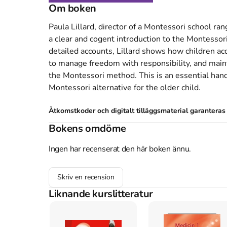
Om boken
Paula Lillard, director of a Montessori school ran
a clear and cogent introduction to the Montessori
detailed accounts, Lillard shows how children acq
to manage freedom with responsibility, and mainta
the Montessori method. This is an essential han
Montessori alternative for the older child.
Åtkomstkoder och digitalt tilläggsmaterial garantera
Bokens omdöme
Ingen har recenserat den här boken ännu.
Mer om Montessori today : a comprehensive appro
1996 släpptes boken Montessori today : a compr
Skriv en recension
adulthood
skriven av
Paula Polk Lillard
.
Den
är s
Liknande kurslitteratur
bakom boken är
Schocken
.
Köp boken
Montessori today : a comprehensive a
Studentapan och spara
uppåt 30% jämfört med l