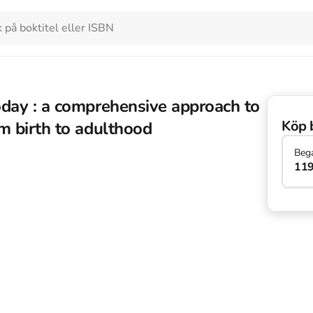
oday : a comprehensive approach to
Köp 
m birth to adulthood
Beg
119