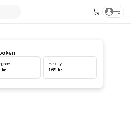
boken
agnad
Helt ny
 kr
169 kr