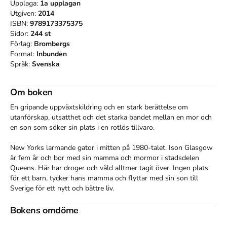
Upplaga:
1a
upplagan
Utgiven:
2014
ISBN:
9789173375375
Sidor:
244
st
Förlag:
Brombergs
Format:
Inbunden
Språk:
Svenska
Om boken
En gripande uppväxtskildring och en stark berättelse om 
utanförskap, utsatthet och det starka bandet mellan en mor och 
en son som söker sin plats i en rotlös tillvaro.

New Yorks larmande gator i mitten på 1980-talet. Ison Glasgow 
är fem år och bor med sin mamma och mormor i stadsdelen 
Queens. Här har droger och våld alltmer tagit över. Ingen plats 
för ett barn, tycker hans mamma och flyttar med sin son till 
Sverige för ett nytt och bättre liv.

Här finns Isons papa, den store rastafarimannen från Jamaica, 
Bokens omdöme
med sitt omisskännliga utseende och sin starka karisma. Ison vill 