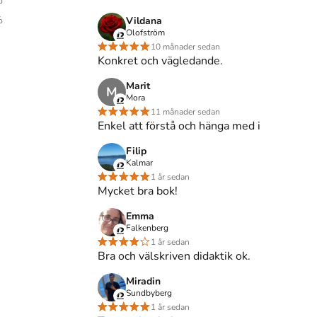
%
s inte med begagnade böcker
%
Vildana
Olofström
10 månader sedan
Konkret och vägledande.
011)
Marit
M
skap för lärare
skriven av
Mora
Jessica Aspfors
,
Marina
11 månader sedan
nninen
,
Elina Lahelma
,
Gjert Langfeldt
,
Karin
Enkel att förstå och hänga med i
Jan Sjöberg
,
Kaj Sjöholm
,
Kristina Ström
,
Renata
ksmark
,
Pirjo Lahdenperä
,
Margareta Sandström
,
Filip
Kalmar
rin Rönnerman
,
Marja Kankaanranta
.
Det är den 1a
1 år sedan
ka
och består av 398 sidor
djupgående information
Mycket bra bok!
itteratur
som har sitt säte i Lund
.
Emma
på Studentapan och spara
pengar
.
Falkenberg
1 år sedan
Bra och välskriven didaktik ok.
Miradin
Sundbyberg
1 år sedan