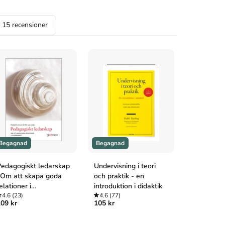
a
15
recensioner
Begagnad
Begagnad
Begagnad
edagogiskt ledarskap
Undervisning i teori
Pedagogis
 Om att skapa goda
och praktik - en
4.8
(77)
569 kr
929 
elationer i
introduktion i didaktik
klassrummet
4.6
(23)
4.6
(77)
09 kr
105 kr