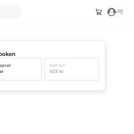
boken
agnad
Helt ny*
kr
503 kr