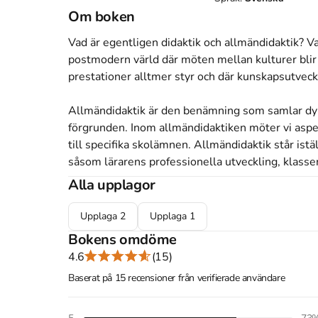
Om boken
Vad är egentligen didaktik och allmändidaktik? Va
postmodern värld där möten mellan kulturer blir al
prestationer alltmer styr och där kunskapsutveckl
Allmändidaktik är den benämning som samlar dyli
förgrunden. Inom allmändidaktiken möter vi aspek
till specifika skolämnen. Allmändidaktik står istäl
såsom lärarens professionella utveckling, klassen
Alla upplagor
Boken erbjuder en helhetsorienterad presentati
allmändidaktik. Den riktar sig till studerande, lär
Upplaga
2
Upplaga
1
pedagogiska utbildningar från grundutbildning ti
Bokens omdöme
lärare som vill uppdatera och förkovra sig inom b
4.6
(15)
användas inom lärares fortsatta kompetensutveck
Baserat på 15 recensioner från verifierade användare
Hederspristagare av Kurslitteraturpriset 2009