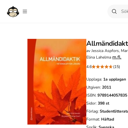
Allmändidakti
av
Jessica Aspfors, Ma
m.fl.
Elina Lahelma
4.6
(15)
Upplaga:
1a
upplagan
Utgiven:
2011
ISBN:
9789144057835
Sidor:
398
st
Förlag:
Studentlitterat
Format:
Häftad
Språk:
Svenska