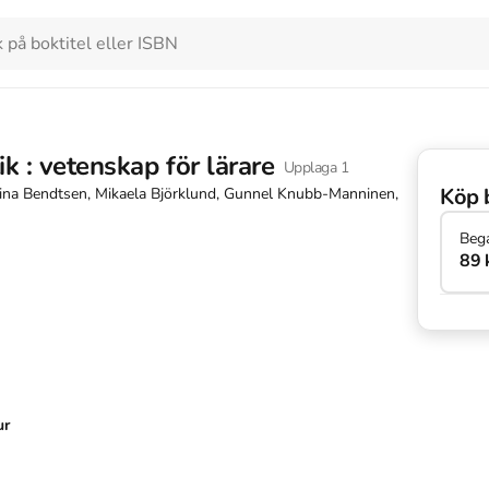
k : vetenskap för lärare
Upplaga
1
Köp 
rina Bendtsen, Mikaela Björklund, Gunnel Knubb-Manninen,
Beg
89 
ur