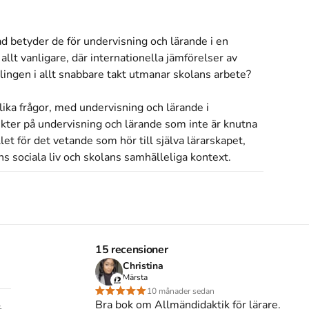
d betyder de för undervisning och lärande i en 
lt vanligare, där internationella jämförelser av 
ingen i allt snabbare takt utmanar skolans arbete?

ka frågor, med undervisning och lärande i 
ter på undervisning och lärande som inte är knutna 
let för det vetande som hör till själva lärarskapet, 
s sociala liv och skolans samhälleliga kontext.

on av forskningsgrundad kunskap inom 
are och forskare i nordiska lärarutbildningar och andra 
ll högskola. Den vänder sig även till verksamma 
okens tema. Därför är boken också tänkt att kunna 
15 recensioner
ling.

Christina
Märsta
10 månader sedan
Bra bok om Allmändidaktik för lärare.