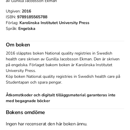
av
Gunilla Jacobsson Ekman
Utgiven:
2016
ISBN:
9789185565788
Förlag:
Karolinska Institutet University Press
Språk:
Engelska
Om boken
2016 släpptes boken National quality registries in Swedish
health care
skriven av
Gunilla Jacobsson Ekman
.
Den
är skriven
på engelska
.
Förlaget bakom boken är
Karolinska Institutet
University Press
.
Köp boken
National quality registries in Swedish health care
på
Studentapan och spara
pengar
.
Åtkomstkoder och digitalt tilläggsmaterial garanteras inte
med begagnade böcker
Bokens omdöme
Referera till
National quality registries in Swedish health
care
Ingen har recenserat den här boken ännu.